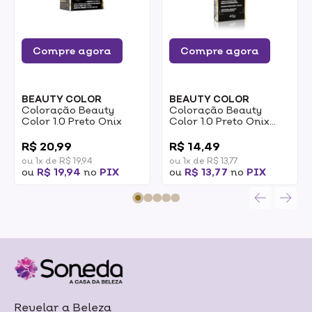
Compre agora
Compre agora
BEAUTY COLOR
BEAUTY COLOR
Coloração Beauty
Coloração Beauty
Color 1.0 Preto Onix
Color 1.0 Preto Onix
45g
0
0
R$ 20,99
R$ 14,49
ou 1x de R$ 19,94
ou 1x de R$ 13,77
ou
R$ 19,94
no
PIX
ou
R$ 13,77
no
PIX
Revelar a Beleza