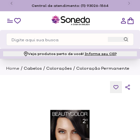
o
Central de atendimento:
(11) 93026-1564
Veja produtos perto de você!
Informe seu CEP
/
/
/
Home
Cabelos
Colorações
Coloração Permanente