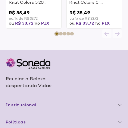
Knut Colors 5.20
Knut Colors 0.1
Castanho Claro
Corretor Cinza 50g
0
0
Violeta Intenso 50g
R$ 35,49
R$ 35,49
ou 1x de R$ 33,72
ou 1x de R$ 33,72
ou
R$ 33,72
no
PIX
ou
R$ 33,72
no
PIX
Revelar a Beleza
despertando Vidas
Institucional
Políticas