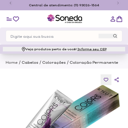
ado de São
Central de atendimento:
(11) 93026-1564
Veja produtos perto de você!
Informe seu CEP
/
/
/
Home
Cabelos
Colorações
Coloração Permanente