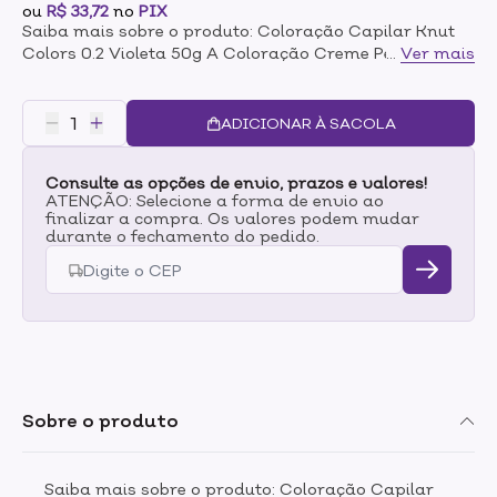
ou
R$ 33,72
no
PIX
Saiba mais sobre o produto: Coloração Capilar Knut
Colors 0.2 Violeta 50g A Coloração Creme Permanente
...
Ver mais
Knut colors com sua formulação exclusiva vegana e
hiporalergenica é 100% livre de ativos de origem
animal e desenvolvida com redução de amônia e
ADICIONAR À SACOLA
tecnologia avançada na fixação dos micropigmentos
dos fios de cabelos. Enriquecida com óleo de argan,
Consulte as opções de envio, prazos e valores!
pantenol, algas marinhas, óleo de uva e macadâmia,
ATENÇÃO: Selecione a forma de envio ao
vitamina D e um Blend de 10 Aminoácidos incluindo a
finalizar a compra. Os valores podem mudar
sericina, diminuem a agressão aos fios, protegendo
durante o fechamento do pedido.
durante o processo de coloração. As nuances de Kanut
colors podem ser misturadas entre si para criações
exclusivas e surpreendentes. Resultados:- 100% de
Cobertura dos Fios Brancos- Sistema de Coloração
Seletiva- Resultado Uniforme- Gama de Cores
Profundas e Duradouras- Brilho Tridimensional- Sem
efeito opaco Modo de uso:Vide embalagem.
Sobre o produto
Saiba mais sobre o produto: Coloração Capilar