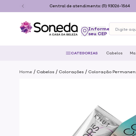
ão Paulo
Central de atendimento:
(11) 93026-1564
seu CEP
CATEGORIAS
Cabelos
Ma
/
/
/
Home
Cabelos
Colorações
Coloração Permanen