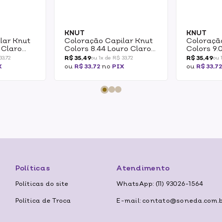
KNUT
KNUT
lar Knut
Coloração Capilar Knut
Coloraçã
o Claro
Colors 8.44 Louro Claro
Colors 9.
Cobre Intenso 50g
Claro 50
R$ 35,49
R$ 35,49
33,72
ou 1x de R$ 33,72
ou 
X
ou
R$ 33,72
no
PIX
ou
R$ 33,7
Políticas
Atendimento
Políticas do site
WhatsApp: (11) 93026-1564
Política de Troca
E-mail: contato@soneda.com.