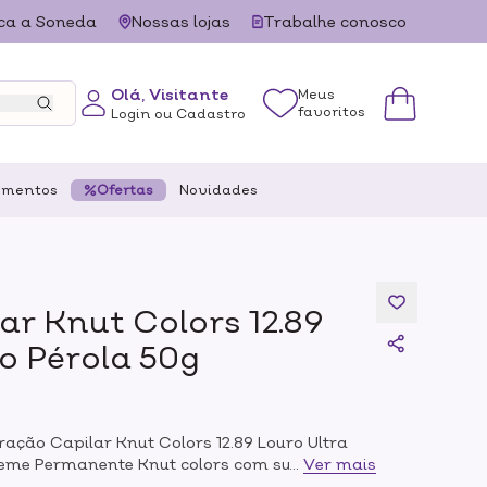
ca a Soneda
Nossas lojas
Trabalhe conosco
Olá, Visitante
Meus
favoritos
Login ou Cadastro
ementos
Ofertas
Novidades
ar Knut Colors 12.89
o Pérola 50g
ração Capilar Knut Colors 12.89 Louro Ultra
reme Permanente Knut colors com sua
...
Ver mais
poralergenica é 100% livre de ativos de