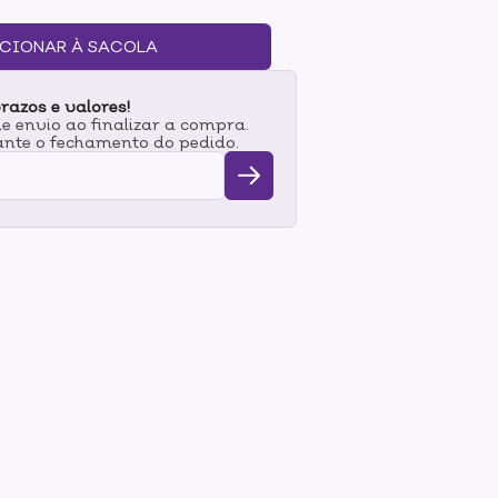
om redução de amônia e tecnologia avançada
s fios de cabelos. Enriquecida com óleo de
CIONAR À SACOLA
, óleo de uva e macadâmia, vitamina D e um
o a sericina, diminuem a agressão aos fios,
razos e valores!
e coloração. As nuances de Kanut colors
 envio ao finalizar a compra.
ra criações exclusivas e
nte o fechamento do pedido.
0% de Cobertura dos Fios Brancos- Sistema
do Uniforme- Gama de Cores Profundas e
al- Sem efeito opaco Modo de uso:Vide