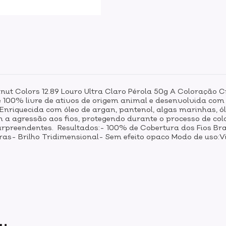
Knut Colors 12.89 Louro Ultra Claro Pérola 50g A Coloração
é 100% livre de ativos de origem animal e desenvolvida co
 Enriquecida com óleo de argan, pantenol, algas marinhas,
m a agressão aos fios, protegendo durante o processo de co
surpreendentes. Resultados:- 100% de Cobertura dos Fios Br
as- Brilho Tridimensional- Sem efeito opaco Modo de uso
ou