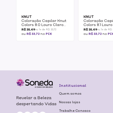
KNUT
KNUT
Coloração Capilar Knut
Coloração Capi
Colors 8.0 Louro Claro
Colors 8.1 Lour
50g
Cinza 50g
R$ 35,49
R$ 35,49
ou 1x de R$ 33,72
ou 1x de R$ 
ou
R$ 33,72
no
PIX
ou
R$ 33,72
no
PI
Institucional
Quem somos
Revelar a Beleza
Nossas lojas
despertando Vidas
Trabalhe Conosco