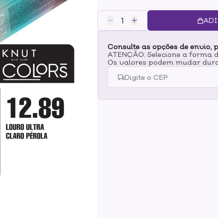
origem animal e desenvolvida c
na fixação dos micropigmentos do
ADI
argan, pantenol, algas marinhas
Blend de 10 Aminoácidos incluind
Consulte as opções de envio, p
protegendo durante o processo d
ATENÇÃO: Selecione a forma de
podem ser misturadas entre si pa
Os valores podem mudar dura
surpreendentes. Resultados:- 10
de Coloração Seletiva- Resulta
Duradouras- Brilho Tridimension
embalagem.