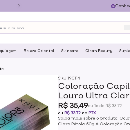
Conhe
quiagem
Beleza Oriental
Skincare
Clean Beauty
Supl
te
SKU
190114
Coloração Capil
Louro Ultra Clar
R$ 35,49
ou 1x de R$ 33,72
ou
R$ 33,72
no
PIX
Saiba mais sobre o produto: Colo
Claro Pérola 50g A Coloração C
formulação exclusiva vegana e hi