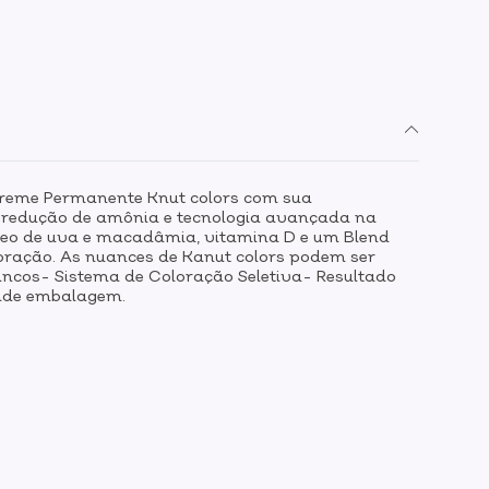
 Creme Permanente Knut colors com sua
m redução de amônia e tecnologia avançada na
 óleo de uva e macadâmia, vitamina D e um Blend
loração. As nuances de Kanut colors podem ser
ancos- Sistema de Coloração Seletiva- Resultado
:Vide embalagem.