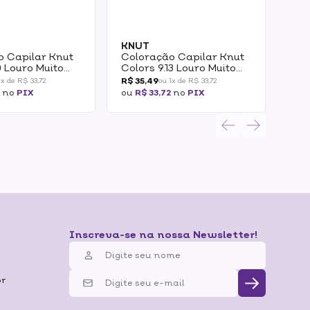
KNUT
SHI
o Capilar Knut
Coloração Capilar Knut
Col
0 Louro Muito
Colors 9.13 Louro Muito
Per
g
Claro Bege Matte 50g
12.
R$ 35,49
R$ 3
1x de R$ 33,72
ou 1x de R$ 33,72
Pér
2
no
PIX
ou
R$ 33,72
no
PIX
ou
R
Inscreva-se na nossa Newsletter!
br