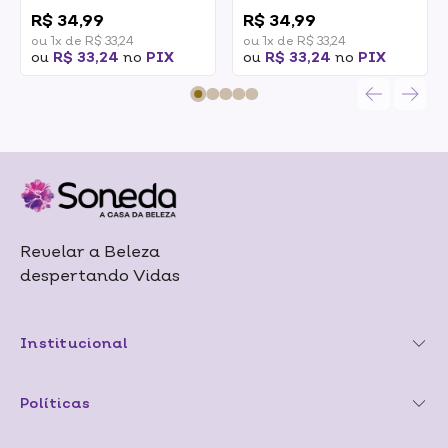
0
0
Vermelho Intenso 60g
Intenso Acobreado
R$ 34,99
R$ 34,99
60g
ou 1x de R$ 33,24
ou 1x de R$ 33,24
ou
R$ 33,24
no
PIX
ou
R$ 33,24
no
PIX
Revelar a Beleza
despertando Vidas
Institucional
Políticas