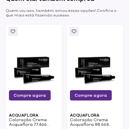
Quem viu isso, também amou essas opções! Confira o
que mais está fazendo sucesso.
Compre agora
Compre agora
ACQUAFLORA
ACQUAFLORA
Coloração Creme
Coloração Creme
Acquaflora 77.466
Acquaflora 88.664
Louro Natural Cobre
Louro Claro Vermelho