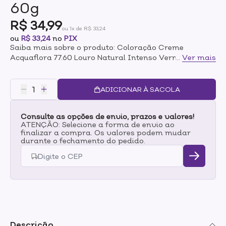
60g
R$ 34,99
ou 1x de R$ 33,24
ou
R$ 33,24
no
PIX
Saiba mais sobre o produto: Coloração Creme
Acquaflora 77.60 Louro Natural Intenso Vermelho
...
Ver mais
60g A Acquaflora Cosméticos busca na natureza
recursos que, aliados à tecnologia de ponta, atendam
seus desejos de saúde, beleza e bem estar e traz até
ADICIONAR À SACOLA
você o Sistema de Coloração e Tratamento Série
Profissional com Proteína da Pérola e Silício
Consulte as opções de envio, prazos e valores!
Orgânico.O resultado é uma perfeita cobertura de fios
ATENÇÃO: Selecione a forma de envio ao
brancos, alta durabilidade de cor e brilho incrível. Seu
finalizar a compra. Os valores podem mudar
exclusivo sistema de tratamento pós coloração com
durante o fechamento do pedido.
Proteína da Pérola e Silício Orgânico protege a
queratina presente nos cabelos e ajuda a preservar o
aspecto natural dos fios coloridos. Modo de uso:Vide
embalagem.
Descrição