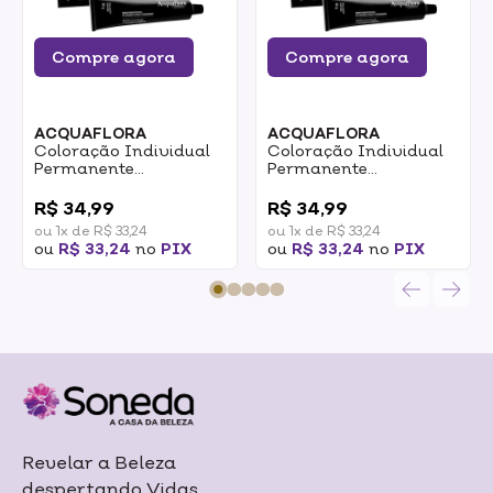
Compre agora
Compre agora
ACQUAFLORA
ACQUAFLORA
Coloração Individual
Coloração Individual
Permanente
Permanente
Acquaflora 5.0
Acquaflora 5.20
0
0
Castanho Claro 60g
Castanho Claro
R$ 34,99
R$ 34,99
Irisado Intenso 60g
ou 1x de R$ 33,24
ou 1x de R$ 33,24
ou
R$ 33,24
no
PIX
ou
R$ 33,24
no
PIX
Revelar a Beleza
despertando Vidas