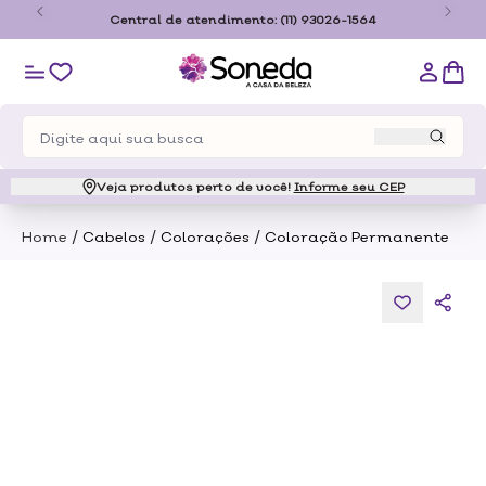
 São
Central de atendimento:
(11) 93026-1564
Veja produtos perto de você!
Informe seu CEP
/
/
/
Home
Cabelos
Colorações
Coloração Permanente