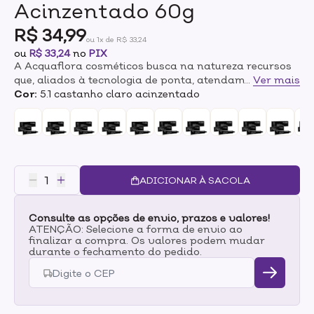
Acinzentado 60g
R$ 34,99
ou 1x de R$ 33,24
ou
R$ 33,24
no
PIX
A Acquaflora cosméticos busca na natureza recursos
que, aliados à tecnologia de ponta, atendam seus
...
Ver mais
desejos de saúde, beleza e bem estar e traz até você o
Cor:
5.1 castanho claro acinzentado
sistema de Coloração e Tratamento Série Profissional
com Proteínas da Pérola e Silício Orgânico. O resultado
é uma perfeita cobertura de fios brancos, alta
durabilidade da cor e brilho incrível.Seu exclusivo
Sistema de Tratamento Pós-Coloração com Proteínas
da Pérola e Silício Orgânico protege a queratina
ADICIONAR À SACOLA
presente nos cabelos e ajuda a preservar o aspecto
natural dos fios coloridos.
Consulte as opções de envio, prazos e valores!
ATENÇÃO: Selecione a forma de envio ao
finalizar a compra. Os valores podem mudar
durante o fechamento do pedido.