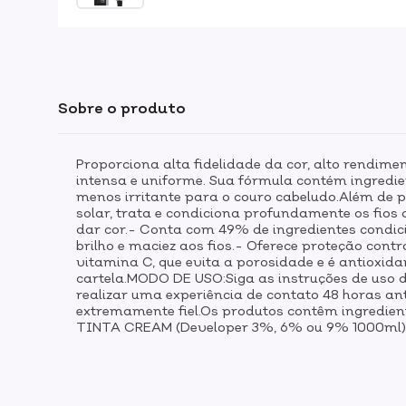
Sobre o produto
Proporciona alta fidelidade da cor, alto rendime
intensa e uniforme. Sua fórmula contém ingredie
menos irritante para o couro cabeludo.Além de p
solar, trata e condiciona profundamente os fio
dar cor.- Conta com 49% de ingredientes condic
brilho e maciez aos fios.- Oferece proteção con
vitamina C, que evita a porosidade e é antioxid
cartela.MODO DE USO:Siga as instruções de uso 
realizar uma experiência de contato 48 horas an
extremamente fiel.Os produtos contêm ingredie
TINTA CREAM (Developer 3%, 6% ou 9% 1000ml)Ate