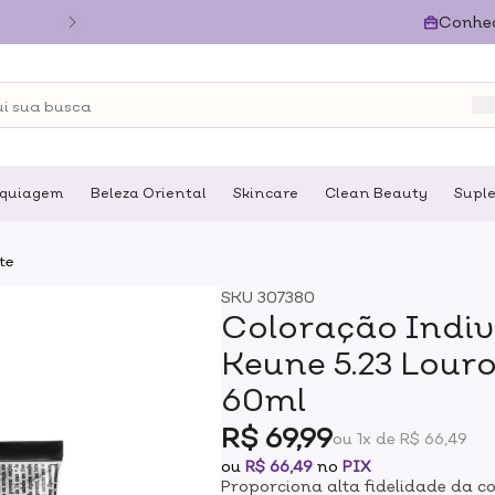
Conhe
quiagem
Beleza Oriental
Skincare
Clean Beauty
Supl
te
SKU
307380
Coloração Indi
Keune 5.23 Lour
60ml
R$ 69,99
ou 1x de R$ 66,49
ou
R$ 66,49
no
PIX
Proporciona alta fidelidade da co