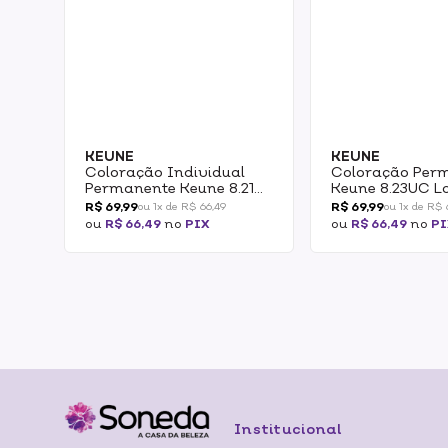
KEUNE
KEUNE
Coloração Individual
Coloração Per
Permanente Keune 8.21
Keune 8.23UC L
Louro Claro Perola Cinza
Claro Cacau 6
R$ 69,99
R$ 69,99
ou 1x de R$ 66,49
ou 1x de R$ 
60ml
ou
R$ 66,49
no
PIX
ou
R$ 66,49
no
PI
Institucional