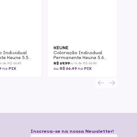
KEUNE
KE
o Individual
Coloração Individual
Col
te Keune 5.5
Permanente Keune 5.6
Keu
 Claro Mogno
Castanho Claro
Cla
R$ 69,99
R$ 6
1x de R$ 66,49
ou 1x de R$ 66,49
Vermelho 60ml
9
no
PIX
ou
R$ 66,49
no
PIX
ou
R
Inscreva-se na nossa Newsletter!