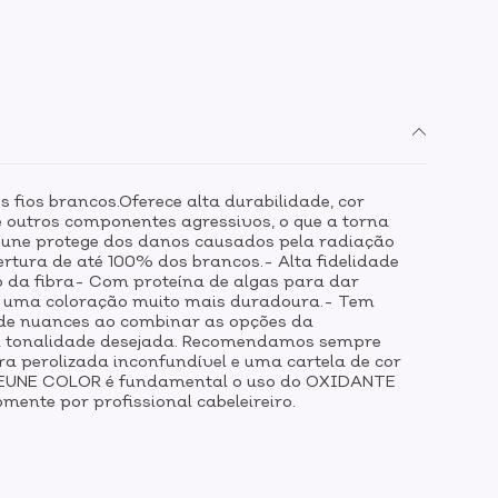
 fios brancos.Oferece alta durabilidade, cor
e outros componentes agressivos, o que a torna
Keune protege dos danos causados pela radiação
rtura de até 100% dos brancos.- Alta fidelidade
o da fibra- Com proteína de algas para dar
ndo uma coloração muito mais duradoura.- Tem
s de nuances ao combinar as opções da
r a tonalidade desejada. Recomendamos sempre
ra perolizada inconfundível e uma cartela de cor
A KEUNE COLOR é fundamental o uso do OXIDANTE
nte por profissional cabeleireiro.