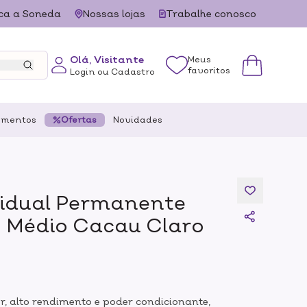
ca a Soneda
Nossas lojas
Trabalhe conosco
Olá, Visitante
Meus
favoritos
Login ou Cadastro
ementos
Ofertas
Novidades
vidual Permanente
o Médio Cacau Claro
r, alto rendimento e poder condicionante,