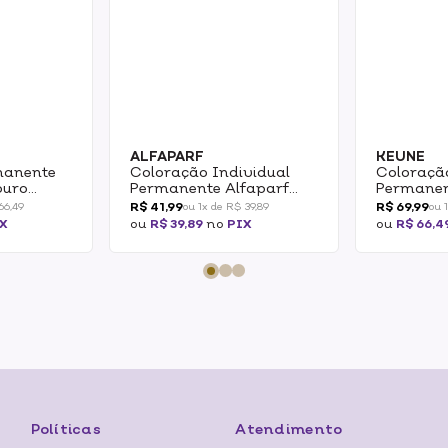
ALFAPARF
KEUNE
manente
Coloração Individual
Coloraçã
ouro
Permanente Alfaparf
Permanen
0ml
EOC 8.1 Louro Claro
Castanho
R$ 41,99
R$ 69,99
66,49
ou 1x de R$ 39,89
ou 
Cinza 60ml
60ml
X
ou
R$ 39,89
no
PIX
ou
R$ 66,4
Políticas
Atendimento