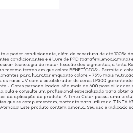
nto e poder condicionante, além de cobertura de até 100% dos
ntes condicionantes e é livre de PPD (parafenilenodiamina) 
ossuir tecnologia de maior fixação dos pigmentos, a tinta 
s ao mesmo tempo em que colore.BENEFÍCIOS:- Permite a cobe
ionantes para hidratar enquanto colore.- 75% mais nutriçã
tra os raios UV com o estabilizador de cores LP300 garanti
ante.- Cores personalizadas: são mais de 600 possibilidade
da bula e consulte um profissional especializado para obte
tes da aplicação do produto. A Tinta Color possui uma textu
ntes que se complementam, portanto para utilizar a TINT
nção! Este produto contém amônia. Seu uso é indicado some