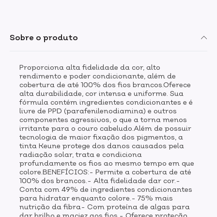
Tem vitamina C, que evita a porosidade e é
antioxidante.- Cores personalizadas: são mais de 600
possibilidades de nuances ao combinar as opções da
cartela.MODO DE USO:Siga as instruções de uso da
Sobre o produto
bula e consulte um profissional especializado para
obter a tonalidade desejada. Recomendamos sempre
realizar uma experiência de contato 48 horas antes da
Proporciona alta fidelidade da cor, alto
aplicação do produto. A Tinta Color possui uma
rendimento e poder condicionante, além de
textura perolizada inconfundível e uma cartela de cor
cobertura de até 100% dos fios brancos.Oferece
extremamente fiel.Os produtos contêm ingredientes
alta durabilidade, cor intensa e uniforme. Sua
que se complementam, portanto para utilizar a TINTA
fórmula contém ingredientes condicionantes e é
KEUNE COLOR é fundamental o uso do OXIDANTE
livre de PPD (parafenilenodiamina) e outros
TINTA CREAM (Developer 3%, 6% ou 9%
componentes agressivos, o que a torna menos
irritante para o couro cabeludo.Além de possuir
1000ml)Atenção! Este produto contém amônia. Seu uso
tecnologia de maior fixação dos pigmentos, a
é indicado somente por profissional cabeleireiro.
tinta Keune protege dos danos causados pela
radiação solar, trata e condiciona
profundamente os fios ao mesmo tempo em que
colore.BENEFÍCIOS:- Permite a cobertura de até
100% dos brancos.- Alta fidelidade dar cor.-
Conta com 49% de ingredientes condicionantes
para hidratar enquanto colore.- 75% mais
nutrição da fibra- Com proteína de algas para
dar brilho e maciez aos fios.- Oferece proteção