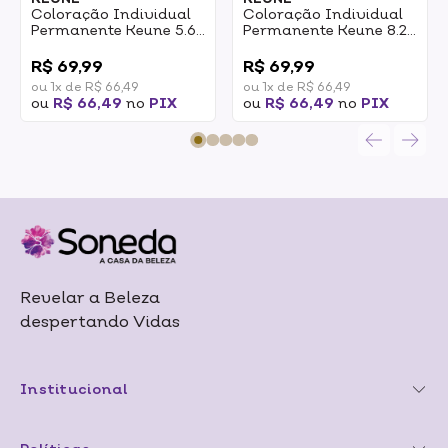
Coloração Individual
Coloração Individual
Permanente Keune 5.6
Permanente Keune 8.21
Castanho Claro
Louro Claro Perola
0
0
Vermelho 60ml
Cinza 60ml
R$ 69,99
R$ 69,99
ou 1x de R$ 66,49
ou 1x de R$ 66,49
ou
R$ 66,49
no
PIX
ou
R$ 66,49
no
PIX
Revelar a Beleza
despertando Vidas
Institucional