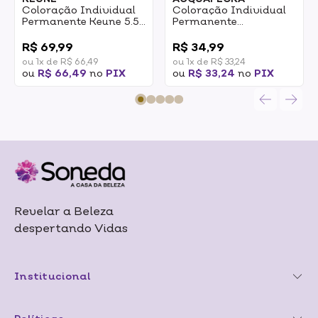
Coloração Individual
Coloração Individual
Permanente Keune 5.5
Permanente
Castanho Claro Mogno
Acquaflora 55.62
0
0
60ml
Castanho Claro
R$ 69,99
R$ 34,99
Intenso Vermelho
ou 1x de R$ 66,49
ou 1x de R$ 33,24
Irisado 60g
ou
R$ 66,49
no
PIX
ou
R$ 33,24
no
PIX
Revelar a Beleza
despertando Vidas
Institucional