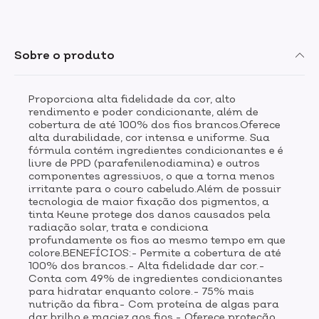
Tem vitamina C, que evita a porosidade e é
antioxidante.- Cores personalizadas: são mais de 600
possibilidades de nuances ao combinar as opções da
cartela.MODO DE USO:Siga as instruções de uso da
Sobre o produto
bula e consulte um profissional especializado para
obter a tonalidade desejada. Recomendamos sempre
realizar uma experiência de contato 48 horas antes da
Proporciona alta fidelidade da cor, alto
aplicação do produto. A Tinta Color possui uma
rendimento e poder condicionante, além de
textura perolizada inconfundível e uma cartela de cor
cobertura de até 100% dos fios brancos.Oferece
extremamente fiel.Os produtos contêm ingredientes
alta durabilidade, cor intensa e uniforme. Sua
que se complementam, portanto para utilizar a TINTA
fórmula contém ingredientes condicionantes e é
KEUNE COLOR é fundamental o uso do OXIDANTE
livre de PPD (parafenilenodiamina) e outros
TINTA CREAM (Developer 3%, 6% ou 9%
componentes agressivos, o que a torna menos
irritante para o couro cabeludo.Além de possuir
1000ml)Atenção! Este produto contém amônia. Seu uso
tecnologia de maior fixação dos pigmentos, a
é indicado somente por profissional cabeleireiro.
tinta Keune protege dos danos causados pela
radiação solar, trata e condiciona
profundamente os fios ao mesmo tempo em que
colore.BENEFÍCIOS:- Permite a cobertura de até
100% dos brancos.- Alta fidelidade dar cor.-
Conta com 49% de ingredientes condicionantes
para hidratar enquanto colore.- 75% mais
nutrição da fibra- Com proteína de algas para
dar brilho e maciez aos fios.- Oferece proteção