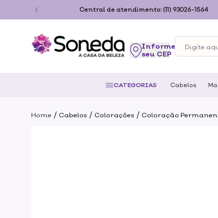
ão Paulo
Central de atendimento:
(11) 93026-1564
seu CEP
CATEGORIAS
Cabelos
Ma
/
/
/
Home
Cabelos
Colorações
Coloração Permanen