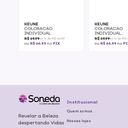
KEUNE
KEUNE
COLORACAO
COLORACAO
INDIVIDUAL
INDIVIDUAL
PERMANENTE KEUNE
PERMANENTE K
R$ 69,99
R$ 69,99
ou 1x de R$ 66,49
ou 1x de R$ 
COLOR 6 60ML 2/2
COLOR 6.1 60ML
ou
R$ 66,49
no
PIX
ou
R$ 66,49
no
PI
Institucional
Quem somos
Revelar a Beleza
Nossas lojas
despertando Vidas