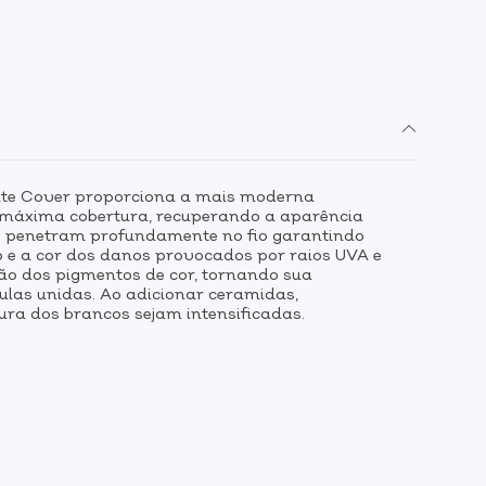
mate Cover proporciona a mais moderna
a máxima cobertura, recuperando a aparência
e penetram profundamente no fio garantindo
lo e a cor dos danos provocados por raios UVA e
ção dos pigmentos de cor, tornando sua
ulas unidas. Ao adicionar ceramidas,
ura dos brancos sejam intensificadas.