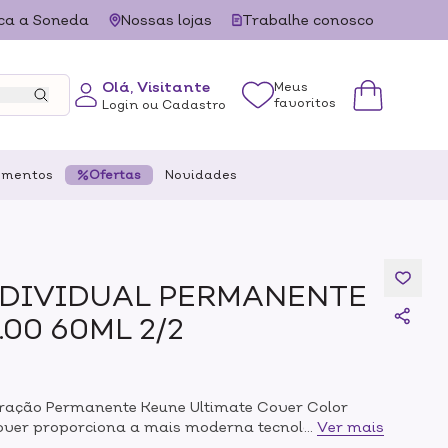
ca a Soneda
Nossas lojas
Trabalhe conosco
Olá, Visitante
Meus
favoritos
Login ou Cadastro
ementos
Ofertas
Novidades
DIVIDUAL PERMANENTE
00 60ML 2/2
oração Permanente Keune Ultimate Cover Color
Cover proporciona a mais moderna tecnologia para
...
Ver mais
pare-se para se surpreender com os tons modernos