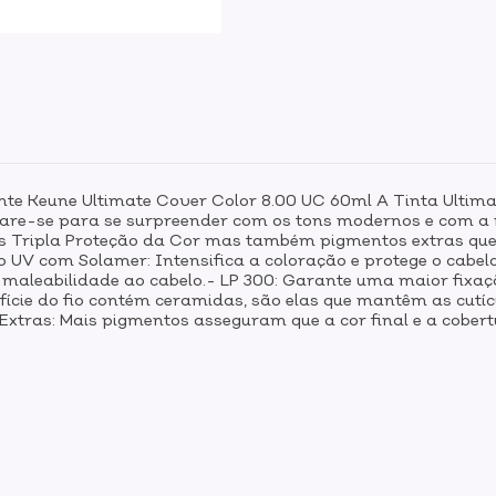
nte Keune Ultimate Cover Color 8.00 UC 60ml A Tinta Ulti
epare-se para se surpreender com os tons modernos e com 
as Tripla Proteção da Cor mas também pigmentos extras qu
ão UV com Solamer: Intensifica a coloração e protege o cabe
á maleabilidade ao cabelo.- LP 300: Garante uma maior fixa
ície do fio contém ceramidas, são elas que mantêm as cutíc
xtras: Mais pigmentos asseguram que a cor final e a cobert