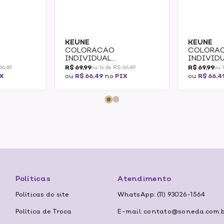
KEUNE
KEUNE
COLORACAO
COLORA
INDIVIDUAL
INDIVID
EUNE
PERMANENTE KEUNE
PERMANE
R$ 69,99
R$ 69,99
66,49
ou 1x de R$ 66,49
ou 
 2/2
COLOR 6.19 60ML 2/2
COLOR 7.1
X
ou
R$ 66,49
no
PIX
ou
R$ 66,4
Políticas
Atendimento
Políticas do site
WhatsApp: (11) 93026-1564
Política de Troca
E-mail: contato@soneda.com.