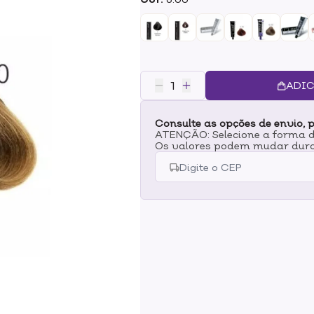
e com a máxima cobertura, recup
não possui apenas Tripla Prote
penetram profundamente no fio g
macios. - Proteção UV com Solame
cor dos danos provocados por ra
repara e dá maleabilidade ao ca
ADIC
pigmentos de cor, tornando sua 
superfície do fio contém ceramid
Consulte as opções de envio, p
adicionar ceramidas, recuperamo
ATENÇÃO: Selecione a forma de
pigmentos asseguram que a cor f
Os valores podem mudar dura
intensificadas.