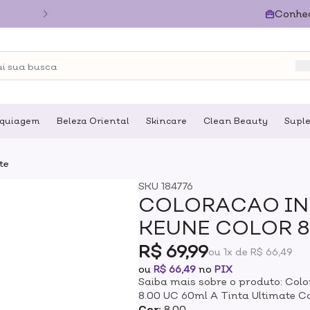
Conhe
quiagem
Beleza Oriental
Skincare
Clean Beauty
Supl
te
SKU
184776
COLORACAO IN
KEUNE COLOR 8.
R$ 69,99
ou 1x de R$ 66,49
ou
R$ 66,49
no
PIX
Saiba mais sobre o produto: Col
8.00 UC 60ml A Tinta Ultimate 
cobertura dos fios brancos. Pre
Cor:
8.00