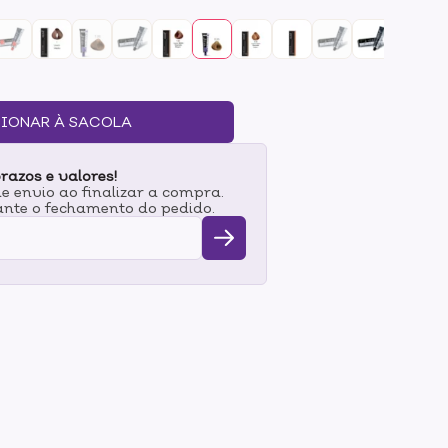
erando a aparência jovem. A Tinta Ultimate Cover
ção da Cor mas também pigmentos extras que
arantindo uma cobertura excelente e fios
r: Intensifica a coloração e protege o cabelo e a
ios UVA e UVB.- Proteína da seda: Condiciona,
belo.- LP 300: Garante uma maior fixação dos
IONAR À SACOLA
coloração mais duradoura.- Ceramidas: A
as, são elas que mantêm as cutículas unidas. Ao
razos e valores!
s e condicionamos o fio.- Pigmentos Extras: Mais
 envio ao finalizar a compra.
inal e a cobertura dos brancos sejam
nte o fechamento do pedido.