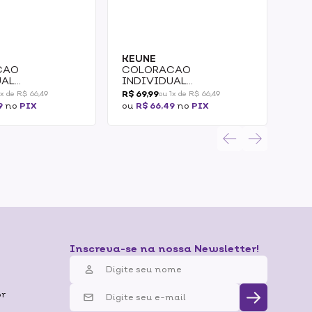
KEUNE
KE
CAO
COLORACAO
CO
UAL
INDIVIDUAL
IN
NTE KEUNE
PERMANENTE KEUNE
PE
R$ 69,99
R$ 6
1x de R$ 66,49
ou 1x de R$ 66,49
9 60ML 2/2
COLOR 8 60ML 2/2
COL
9
no
PIX
ou
R$ 66,49
no
PIX
ou
R
Inscreva-se na nossa Newsletter!
br