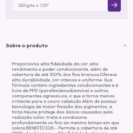
possibilidades de nuances ao combinar as opções da
cartela.MODO DE USO:Siga as instruções de uso da
bula e consulte um profissional especializado para
obter a tonalidade desejada. Recomendamos sempre
realizar uma experiência de contato 48 horas antes da
aplicação do produto. A Tinta Color possui uma
textura perolizada inconfundível e uma cartela de cor
Sobre o produto
extremamente fiel.Os produtos contêm ingredientes
que se complementam, portanto para utilizar a TINTA
KEUNE COLOR é fundamental o uso do OXIDANTE
TINTA CREAM (Developer 3%, 6% ou 9%
Proporciona alta fidelidade da cor, alto
1000ml)Atenção! Este produto contém amônia. Seu uso
rendimento e poder condicionante, além de
cobertura de até 100% dos fios brancos.Oferece
é indicado somente por profissional cabeleireiro.
alta durabilidade, cor intensa e uniforme. Sua
fórmula contém ingredientes condicionantes e é
livre de PPD (parafenilenodiamina) e outros
componentes agressivos, o que a torna menos
irritante para o couro cabeludo.Além de possuir
tecnologia de maior fixação dos pigmentos, a
tinta Keune protege dos danos causados pela
radiação solar, trata e condiciona
profundamente os fios ao mesmo tempo em que
colore.BENEFÍCIOS:- Permite a cobertura de até