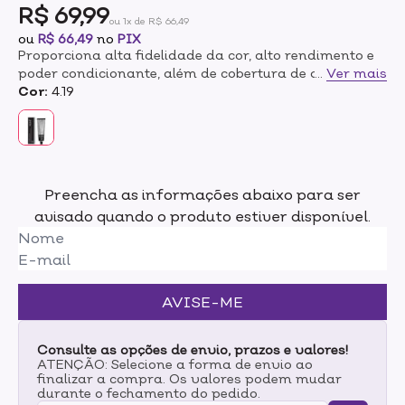
R$ 69,99
ou 1x de R$ 66,49
ou
R$ 66,49
no
PIX
Proporciona alta fidelidade da cor, alto rendimento e
poder condicionante, além de cobertura de até 100%
...
Ver mais
dos fios brancos.Oferece alta durabilidade, cor intensa
Cor:
4.19
e uniforme. Sua fórmula contém ingredientes
condicionantes e é livre de PPD (parafenilenodiamina)
e outros componentes agressivos, o que a torna
menos irritante para o couro cabeludo.Além de
possuir tecnologia de maior fixação dos pigmentos, a
Preencha as informações abaixo para ser
tinta Keune protege dos danos causados pela
avisado quando o produto estiver disponível.
radiação solar, trata e condiciona profundamente os
fios ao mesmo tempo em que colore.BENEFÍCIOS:-
Permite a cobertura de até 100% dos brancos.- Alta
fidelidade dar cor.- Conta com 49% de ingredientes
condicionantes para hidratar enquanto colore.- 75%
AVISE-ME
mais nutrição da fibra- Com proteína de algas para
dar brilho e maciez aos fios.- Oferece proteção contra
os raios UV com o estabilizador de cores LP300
Consulte as opções de envio, prazos e valores!
garantindo uma coloração muito mais duradoura.-
ATENÇÃO: Selecione a forma de envio ao
finalizar a compra. Os valores podem mudar
Tem vitamina C, que evita a porosidade e é
durante o fechamento do pedido.
antioxidante.- Cores personalizadas: são mais de 600