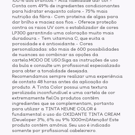
100% dos brancos.- Alta fidelidade dar cor.-
Conta com 49% de ingredientes condicionantes
para hidratar enquanto colore.- 75% mais
nutrição da fibra- Com proteína de algas para
dar brilho e maciez aos fios.- Oferece proteção
contra os raios UV com o estabilizador de cores
LP300 garantindo uma coloração muito mais
duradoura.- Tem vitamina C, que evita a
porosidade e é antioxidante.- Cores
personalizadas: são mais de 600 possibilidades
de nuances ao combinar as opções da
cartela.MODO DE USO:Siga as instruções de uso
da bula e consulte um profissional especializado
para obter a tonalidade desejada.
Recomendamos sempre realizar uma experiência
de contato 48 horas antes da aplicação do
produto. A Tinta Color possui uma textura
perolizada inconfundível e uma cartela de cor
extremamente fiel.Os produtos contêm
ingredientes que se complementam, portanto
para utilizar a TINTA KEUNE COLOR é
fundamental o uso do OXIDANTE TINTA CREAM
(Developer 3%, 6% ou 9% 1000ml)Atenção! Este
produto contém amônia. Seu uso é indicado
somente por profissional cabeleireiro.