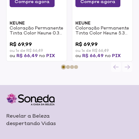
Compre agora
Compre agora
KEUNE
KEUNE
Coloração Permanente
Coloração Permanente
Tinta Color Keune 0.33
Tinta Color Keune 5.3
Dourado 60ml
Castanho Claro
0
0
Dourado 60ml
R$ 69,99
R$ 69,99
ou 1x de R$ 66,49
ou 1x de R$ 66,49
ou
R$ 66,49
no
PIX
ou
R$ 66,49
no
PIX
Revelar a Beleza
despertando Vidas