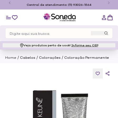
 R$179,00 somente para o estado de São
Central de atend
Paulo
Veja produtos perto de você!
Informe seu CEP
/
/
/
Home
Cabelos
Colorações
Coloração Permanente