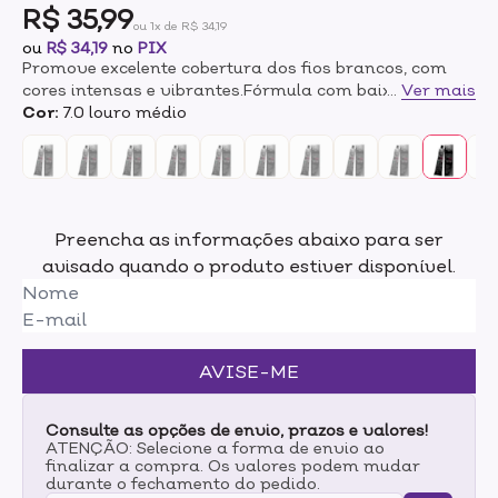
R$ 35,99
ou 1x de R$ 34,19
ou
R$ 34,19
no
PIX
Promove excelente cobertura dos fios brancos, com
cores intensas e vibrantes.Fórmula com baixo teor de
...
Ver mais
amônia atua profundamente na fibra capilar,
Cor:
7.0 louro médio
garantindo resultados duradouros e de alta
qualidade.Além disso, com a tecnologia de ponta
enriquecida com Keratin, Goji Berry e Amino Acids, os
fios são penetrados de forma eficaz, proporcionando
uma cobertura uniforme e uma fixação da cor que
Preencha as informações abaixo para ser
evita o desbotamento precoce, além de fortalecer e
avisado quando o produto estiver disponível.
nutrir enquanto colore. Garante uma pigmentação
potente, com danos mínimos às fibras capilares,
mantendo a força e a suavidade.Color, de TRUSS,
promove o que há de melhor no mercado para colorir
os cabelos de maneira saudável e segura, mantendo
AVISE-ME
os fios íntegros, macios e nutridos.
Consulte as opções de envio, prazos e valores!
ATENÇÃO: Selecione a forma de envio ao
finalizar a compra. Os valores podem mudar
durante o fechamento do pedido.