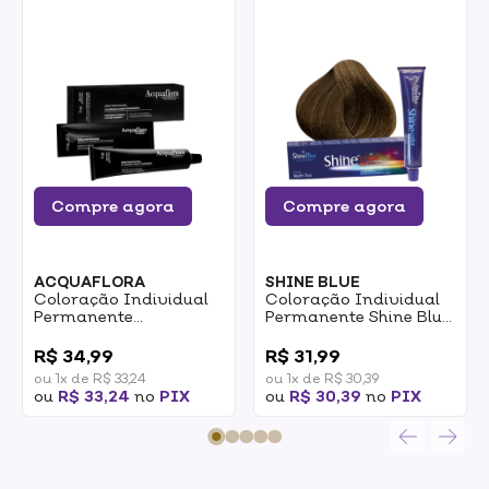
Compre agora
Compre agora
ACQUAFLORA
SHINE BLUE
Coloração Individual
Coloração Individual
Permanente
Permanente Shine Blue
Acquaflora 7.4 Louro
7,13 Louro Mate Médio
0
0
Médio Acobreado 60g
50g
R$ 34,99
R$ 31,99
ou 1x de R$ 33,24
ou 1x de R$ 30,39
ou
R$ 33,24
no
PIX
ou
R$ 30,39
no
PIX