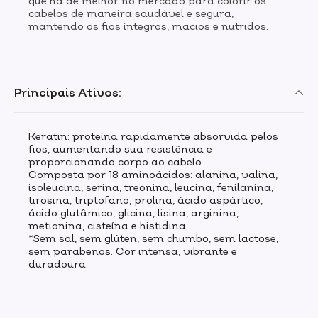
que há de melhor no mercado para colorir os
cabelos de maneira saudável e segura,
mantendo os fios íntegros, macios e nutridos.
Principais Ativos:
Keratin: proteína rapidamente absorvida pelos
fios, aumentando sua resistência e
proporcionando corpo ao cabelo.
Composta por 18 aminoácidos: alanina, valina,
isoleucina, serina, treonina, leucina, fenilanina,
tirosina, triptofano, prolina, ácido aspártico,
ácido glutâmico, glicina, lisina, arginina,
metionina, cisteína e histidina.
*Sem sal, sem glúten, sem chumbo, sem lactose,
sem parabenos. Cor intensa, vibrante e
duradoura.