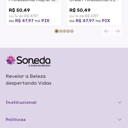
Louro Claríssimo
Louro Escuro Irisado
0
0
Acinzentado 50g
Dourado 50g
R$ 50,49
R$ 50,49
ou 1x de R$ 47,97
ou 1x de R$ 47,97
ou
R$ 47,97
no
PIX
ou
R$ 47,97
no
PIX
Revelar a Beleza
despertando Vidas
Institucional
Políticas