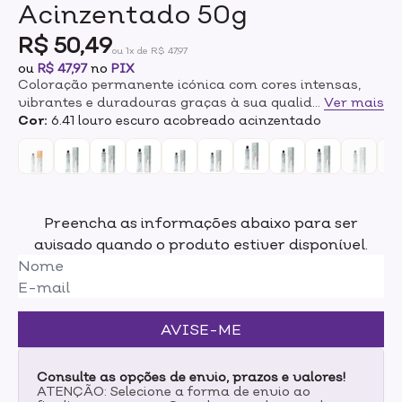
Acinzentado 50g
R$ 50,49
ou 1x de R$ 47,97
ou
R$ 47,97
no
PIX
Coloração permanente icónica com cores intensas,
vibrantes e duradouras graças à sua qualidade
...
Ver mais
cosmética superior.Textura cremosa, untuosa e que
Cor:
6.41 louro escuro acobreado acinzentado
não escorre para facilitar a aplicação.Cobertura de
até 100% dos cabelos brancos e aclaramento até 3
tons, oferecendo resultados seguros e precisos com
um sistema de numeração fiável.Além disso, a
qualidade cosmética superior garante um cabelo 45%
Preencha as informações abaixo para ser
mais suave com a tecnologia Ionene G™.
avisado quando o produto estiver disponível.
AVISE-ME
Consulte as opções de envio, prazos e valores!
ATENÇÃO: Selecione a forma de envio ao