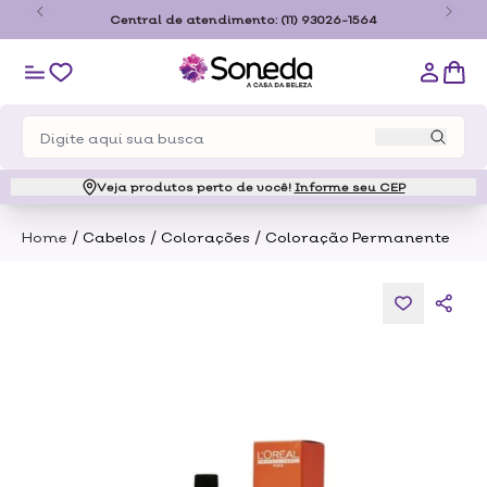
e para o estado de São
Central de atendimento:
(11) 9302
Veja produtos perto de você!
Informe seu CEP
/
/
/
Home
Cabelos
Colorações
Coloração Permanente