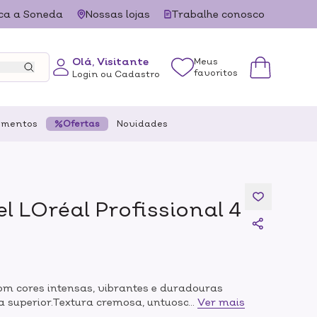
ca a Soneda
Nossas lojas
Trabalhe conosco
Olá, Visitante
Meus
favoritos
Login ou Cadastro
ementos
Ofertas
Novidades
l LOréal Profissional 4
m cores intensas, vibrantes e duradouras
a superior.Textura cremosa, untuosa e que não
...
Ver mais
ão.Cobertura de até 100% dos cabelos brancos e