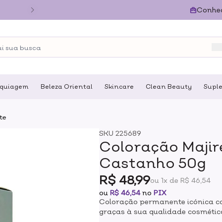
Conhe
quiagem
Beleza Oriental
Skincare
Clean Beauty
Supl
te
SKU
225689
Coloração Majire
Castanho 50g
R$ 48,99
ou 1x de R$ 46,54
ou
R$ 46,54
no
PIX
Coloração permanente icónica co
graças à sua qualidade cosmétic
escorre para facilitar a aplicaç