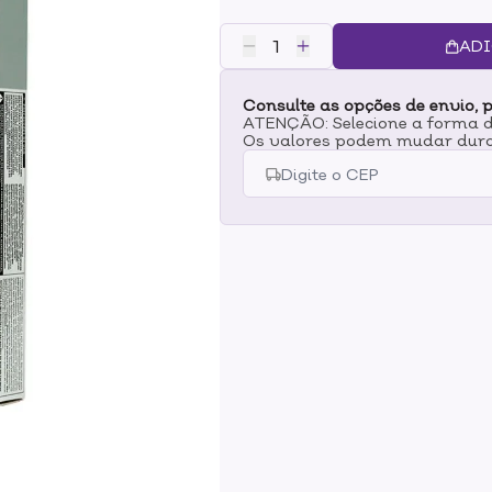
aclaramento até 3 tons, oferece
sistema de numeração fiável.Alé
ADI
garante um cabelo 45% mais sua
Consulte as opções de envio, p
ATENÇÃO: Selecione a forma de
Os valores podem mudar dura