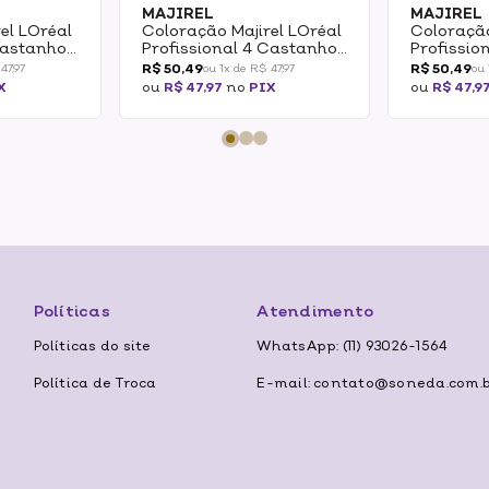
MAJIREL
MAJIREL
el LOréal
Coloração Majirel LOréal
Coloração
Castanho
Profissional 4 Castanho
Profission
50g
Castanho
R$ 50,49
R$ 50,49
47,97
ou 1x de R$ 47,97
ou 
Profundo
X
ou
R$ 47,97
no
PIX
ou
R$ 47,9
Políticas
Atendimento
Políticas do site
WhatsApp: (11) 93026-1564
Política de Troca
E-mail: contato@soneda.com.