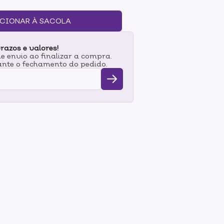
ndo resultados seguros e precisos com um
m disso, a qualidade cosmética superior
CIONAR À SACOLA
ve com a tecnologia Ionene G™.
razos e valores!
 envio ao finalizar a compra.
nte o fechamento do pedido.