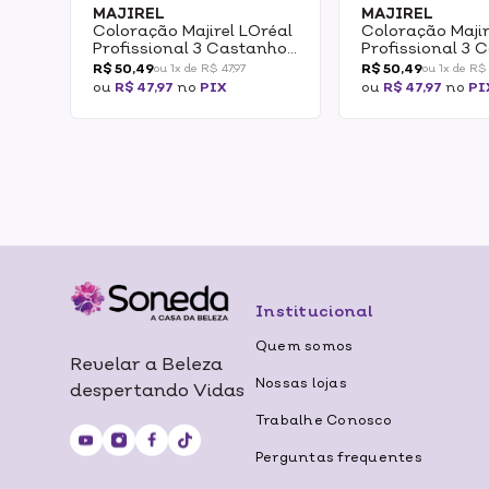
MAJIREL
MAJIREL
Coloração Majirel LOréal
Coloração Majir
Profissional 3 Castanho
Profissional 3 
Escuro 50g 50g
Escuro 50g 50g
R$ 50,49
R$ 50,49
ou 1x de R$ 47,97
ou 1x de R$ 
ou
R$ 47,97
no
PIX
ou
R$ 47,97
no
PI
Institucional
Quem somos
Revelar a Beleza
Nossas lojas
despertando Vidas
Trabalhe Conosco
Perguntas frequentes