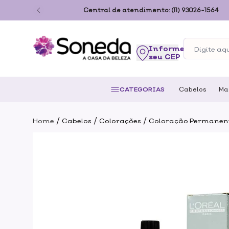
ão Paulo
Central de atendimento:
(11) 93026-1564
seu CEP
CATEGORIAS
Cabelos
Ma
/
/
/
Home
Cabelos
Colorações
Coloração Permanen