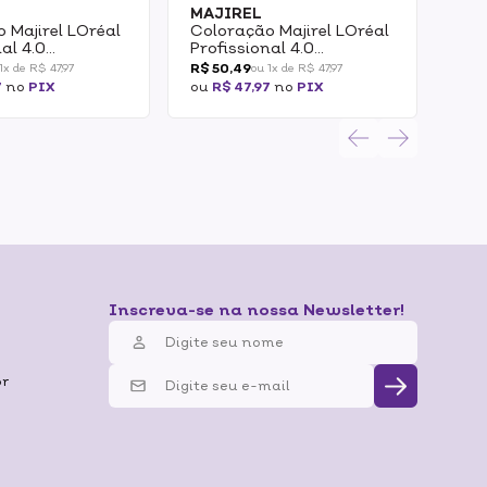
MAJIREL
MA
 Majirel LOréal
Coloração Majirel LOréal
Col
al 4.0
Profissional 4.0
Pro
 Natural
Castanho Natural
Cla
R$ 50,49
R$ 
1x de R$ 47,97
ou 1x de R$ 47,97
 50g
Profundo 50g
7
no
PIX
ou
R$ 47,97
no
PIX
ou
R
Inscreva-se na nossa Newsletter!
br