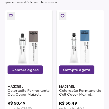
que mais está fazendo sucesso.
Compre agora
Compre agora
MAJIREL
MAJIREL
Coloração Permanente
Coloração Permanente
Coll Cover Majirel
Coll Cover Majirel
Loreal 6.13 Loiro Escuro
Loreal 10.1 Loiro
0
0
Acinzentado Dourado
Claríssimo
R$ 50,49
R$ 50,49
60g
Acinzentado 60g
ou 1x de R$ 47,97
ou 1x de R$ 47,97