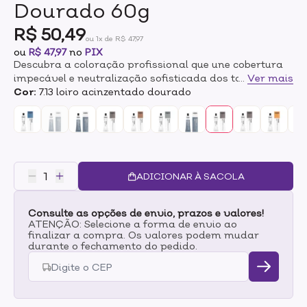
Dourado 60g
R$ 50,49
ou 1x de R$ 47,97
ou
R$ 47,97
no
PIX
Descubra a coloração profissional que une cobertura
impecável e neutralização sofisticada dos tons
...
Ver mais
quentes. A linha L'Oréal Professionnel Majirel Cool
Cor:
7.13 loiro acinzentado dourado
Cover oferece cores intensas, frias e de longa duração,
proporcionando resultado uniforme da raiz às
pontas.Com tecnologia avançada de cobertura, é ideal
para quem busca reflexos frios profundos, alta
resistência ao desbotamento e excelente cobertura dos
fios brancos. Sua fórmula ajuda a proteger a fibra
ADICIONAR À SACOLA
capilar durante o processo de coloração, mantendo
brilho, maciez e aparência
Consulte as opções de envio, prazos e valores!
saudável.Benefícios:Cobertura intensa e
ATENÇÃO: Selecione a forma de envio ao
uniformeNeutralização de tons quentes
finalizar a compra. Os valores podem mudar
indesejadosReflexos frios sofisticadosAlta
durante o fechamento do pedido.
durabilidade da corExcelente cobertura dos fios
brancosResultado profissional e luminosoMODO DE
USO:-Em um recipiente não metálico, misture a
coloração L'Oréal Professionnel Majirel Cool Cover