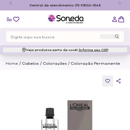
o
Central de atendimento:
(11) 93026-1564
Veja produtos perto de você!
Informe seu CEP
/
/
/
Home
Cabelos
Colorações
Coloração Permanente