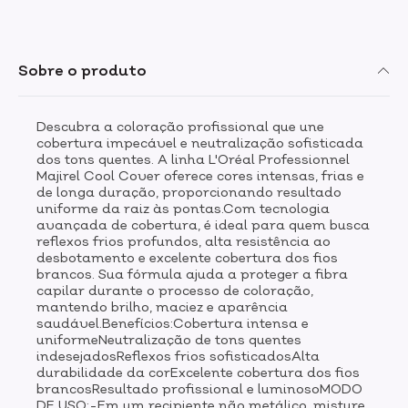
com a emulsão oxidante apropriada na proporção
indicada pelo fabricante.-Aplique a mistura nos
cabelos secos e não lavados, iniciando pela raiz e
distribuindo uniformemente até as pontas.-Deixe agir
Sobre o produto
conforme o tempo de pausa recomendado para o
resultado desejado e cobertura dos fios brancos.-Após
o tempo de ação, emulsione com um pouco de água
Descubra a coloração profissional que une
morna, massageando suavemente.Enxágue
cobertura impecável e neutralização sofisticada
abundantemente até a água sair limpa e finalize com
dos tons quentes. A linha L'Oréal Professionnel
shampoo e tratamento pós-coloração.Dica: para um
Majirel Cool Cover oferece cores intensas, frias e
resultado mais uniforme e profissional, recomenda-se
de longa duração, proporcionando resultado
que a aplicação seja realizada por um cabeleireiro.
uniforme da raiz às pontas.Com tecnologia
avançada de cobertura, é ideal para quem busca
reflexos frios profundos, alta resistência ao
desbotamento e excelente cobertura dos fios
brancos. Sua fórmula ajuda a proteger a fibra
capilar durante o processo de coloração,
mantendo brilho, maciez e aparência
saudável.Benefícios:Cobertura intensa e
uniformeNeutralização de tons quentes
indesejadosReflexos frios sofisticadosAlta
durabilidade da corExcelente cobertura dos fios
brancosResultado profissional e luminosoMODO
DE USO:-Em um recipiente não metálico, misture