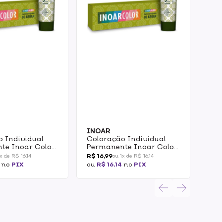
BIO
Col
INOAR
o Individual
Coloração Individual
Bio
te Inoar Color
Permanente Inoar Color
Cas
R$ 4
 5.66 Castanho
System - 9/89 Louro
R$ 16,99
R$ 3
x de R$ 16,14
ou 1x de R$ 16,14
rmelho Intenso
Muito Claro Pérola 1un
no
PIX
ou
R$ 16,14
no
PIX
ou
R