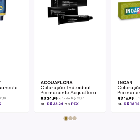
T
ACQUAFLORA
INOAR
manente
Coloração Individual
Coloraçã
1
Permanente Acquaflora
Permanen
o
5.1 Castanho Claro
System -
R$ 34,99
R$ 16,99
4,19
ou 1x de R$ 33,24
ou 1
0g
Acinzentado 60g
Claro Ve
X
ou
R$ 33,24
no
PIX
ou
R$ 16,14
1un