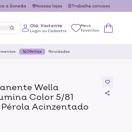
ca a Soneda
Nossas lojas
Trabalhe conosco
Olá, Visitante
Meus
favoritos
Login ou Cadastro
ementos
Ofertas
Novidades
anente Wella
lumina Color 5/81
 Pérola Acinzentado