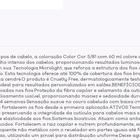
hidrolisada: Reconstrói a fibra c
elasticidade aos fios.Sistemas b
o frizz e promovendo brilho inten
aminoácidos: Fortalecem a raiz
a maciez e sedosidade dos fios.
recipiente não metálico com o r
pasta homogênea.Aplique a mistu
as pontas, utilizando um pincel p
35 minutos, dependendo do estad
os de cabelo, a coloração Color Cor 5/81 com 60 ml colore o
o couro cabeludo coberto se ne
rilho intenso dos cabelos, proporcionando resultados luminos
 sua Tecnologia Microlight, que reforça a estrutura dos fio
morna para remover o produto e 
vo. Esta tecnologia oferece até 100% de cobertura dos fios 
coloração adequado, como um co
eta cendré.O produto é Cruelty Free, dermatologicamente te
resultado.
ideal para resultados personalizados em salões.BENEFÍCIOS
nciadas nos fios.Proteção da fibra capilar e selamento da cu
alisamento visível, proporcionando maciez e sedosidade dura
 4 semanas.Sensação suave no couro cabeludo com baixa ir
 fortalecem os fios desde a primeira aplicação.ATIVOS:Tecnol
 e preservando a integridade da cutícula para cabelos mais 
 e elasticidade aos fios.Sistemas bioativos: Atuam como anti
oácidos: Fortalecem a raiz capilar e nutrem profundamente,
ipiente não metálico com o revelador em partes iguais at
as, utilizando um pincel para distribuição uniforme.Deixe a