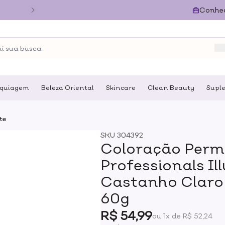
Conhe
quiagem
Beleza Oriental
Skincare
Clean Beauty
Supl
te
SKU
304392
Coloração Perm
Professionals Il
Castanho Claro
60g
R$ 54,99
ou 1x de R$ 52,24