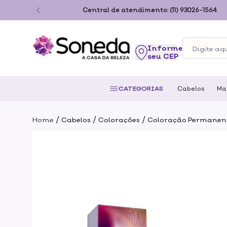
ão Paulo
Central de atendimento:
(11) 93026-1564
seu CEP
CATEGORIAS
Cabelos
Ma
/
/
/
Home
Cabelos
Colorações
Coloração Permanen