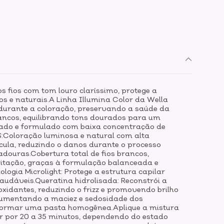
apilar danificada, devolvendo resistência e
ioativos: Atuam como antioxidantes, reduzindo
so nos cabelos coloridos.Peptídeos e
 capilar e nutrem profundamente, aumentando
MODO DE USO:Misture a coloração em um
evelador em partes iguais até formar uma
ra nos cabelos secos, partindo da raiz para
ara distribuição uniforme.Deixe agir por 20 a
o dos fios e do resultado desejado, mantendo
s fios com tom louro claríssimo, protege a
cessário.Enxágue abundantemente com água
os e naturais.A Linha Illumina Color da Wella
s durante a coloração, preservando a saúde da
emulsione bem os fios.Aplique um pós-
brancos, equilibrando tons dourados para um
ndicionador da mesma linha, para selar o
stado e formulado com baixa concentração de
:Coloração luminosa e natural com alta
tícula, reduzindo o danos durante o processo
douras.Cobertura total de fios brancos,
ritação, graças à formulação balanceada e
ogia Microlight: Protege a estrutura capilar
saudáveis.Queratina hidrolisada: Reconstrói a
oxidantes, reduzindo o frizz e promovendo brilho
 aumentando a maciez e sedosidade dos
é formar uma pasta homogênea.Aplique a mistura
gir por 20 a 35 minutos, dependendo do estado