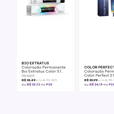
BIO EXTRATUS
Coloração Permanente
COLOR PERFEC
Bio Extratus Color 5.1
Coloração Per
Castanho Claro
Color Perfect 5.
R$ 43,99
Acinzentado 60ml
Castanho Clar
R$ 35,49
R$ 35,99
ou 1x de R$ 33,72
ou 1x de R$ 3
Acinzentado 6
ou
R$ 33,72
no
PIX
ou
R$ 34,19
no
PI