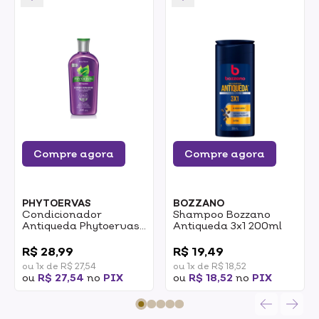
Compre agora
Compre agora
PHYTOERVAS
BOZZANO
Condicionador
Shampoo Bozzano
Antiqueda Phytoervas
Antiqueda 3x1 200ml
250ml Antiqueda
0
0
R$ 28,99
R$ 19,49
ou 1x de R$ 27,54
ou 1x de R$ 18,52
ou
R$ 27,54
no
PIX
ou
R$ 18,52
no
PIX