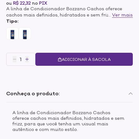
ou
R$ 22,32
no
PIX
A linha de Condicionador Bozzano Cachos oferece
cachos mais definidos, hidratados e sem frizz, para
...
Ver mais
que você tenha um visual mais autêntico e com muito
Tipo:
estilo.
ADICIONAR À SACOLA
Conheça o produto:
A linha de Condicionador Bozzano Cachos
oferece cachos mais definidos, hidratados e sem
frizz, para que você tenha um visual mais
autêntico e com muito estilo.