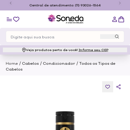
o
Central de atendimento:
(11) 93026-1564
Veja produtos perto de você!
Informe seu CEP
/
/
/
Home
Cabelos
Condicionador
Todos os Tipos de
Cabelos