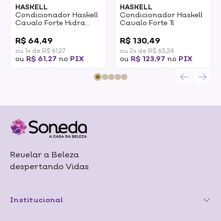
HASKELL
HASKELL
Condicionador Haskell
Condicionador Haskell
Cavalo Forte Hidra
Cavalo Forte 1l
300ml
0
0
R$ 64,49
R$ 130,49
ou 1x de R$ 61,27
ou 2x de R$ 65,24
ou
R$ 61,27
no
PIX
ou
R$ 123,97
no
PIX
Revelar a Beleza
despertando Vidas
Institucional