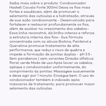
Saiba mais sobre o produto: Condicionador
Haskell Cavalo Forte 300ml Deixa os fios mais
fortes e saudáveis, além de promover o
selamento das cutículas e a hidratação, através
de sua ação condicionante.- Desenvolvida para
fortalecer e restaurar profundamente os fios,
além de auxiliar no crescimento dos cabelos-
Essa linha reconstrói, dá brilho intenso e reforça
a estrutura interna dos fios- Sua fórmula
concentrada com os ativos Biotina, Pantenol e
Queratina promove tratamento de alta
performance, que reduz o risco de quebra e
impede a formação de pontas duplas.- pH 3.5-
Sem parabenos | sem corantes Direção olfativa:
floral verde Modo de uso:Após lavar os cabelos,
aplique o condicionador uniformemente, do
comprimento às pontas. Massageie suavemente
e deixe agir por 1 minuto. Enxágue bem. O uso do
condicionador também é indicado após
máscaras de tratamento, para promover maior
selamento das cutículas.