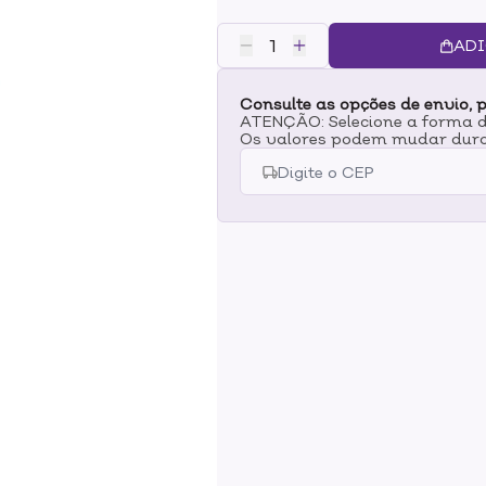
Jacques Janine Hair Care Curls t
Linhaça, que ajudam na hidrataç
ADI
boa rotina de tratamento do cab
o cabelo já lavado, distribuindo
Consulte as opções de envio, p
massageando suavemente em movi
ATENÇÃO: Selecione a forma de
a 5 minutos e enxágue.
Os valores podem mudar dura