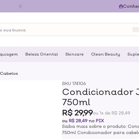
Conhe
quiagem
Beleza Oriental
Skincare
Clean Beauty
Supl
 Cabelos
SKU
174106
Condicionador J
750ml
R$ 29,99
ou 1x de R$ 28,49
ou
R$ 28,49
no
PIX
Saiba mais sobre o produto: Con
750ml Condicionador para cabel
Curls garante fios alinhados, c