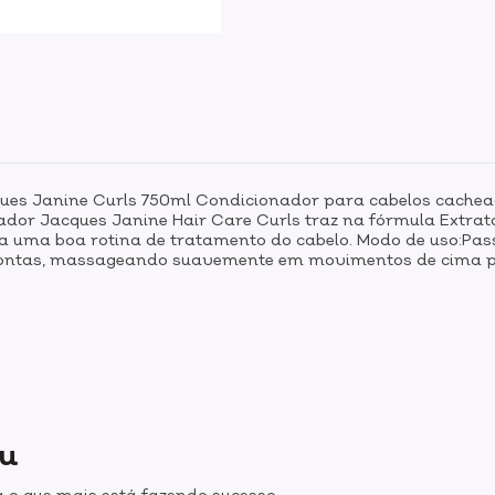
ues Janine Curls 750ml Condicionador para cabelos cachead
dor Jacques Janine Hair Care Curls traz na fórmula Extrat
a uma boa rotina de tratamento do cabelo. Modo de uso:Pass
pontas, massageando suavemente em movimentos de cima para
ou
 o que mais está fazendo sucesso.