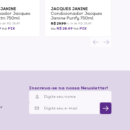
 JANINE
JACQUES JANINE
JA
nador Jacques
Condicionador Jacques
Con
tri 750ml
Janine Purify 750ml
Jan
R$ 29,99
R$ 2
1x de R$ 28,49
ou 1x de R$ 28,49
9
no
PIX
ou
R$ 28,49
no
PIX
ou
R
Inscreva-se na nossa Newsletter!
br