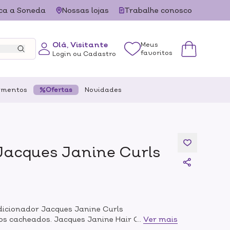
ca a Soneda
Nossas lojas
Trabalhe conosco
Olá, Visitante
Meus
favoritos
Login ou Cadastro
ementos
Ofertas
Novidades
acques Janine Curls
dicionador Jacques Janine Curls
os cacheados. Jacques Janine Hair Care
...
Ver mais
ondicionados e sedosos.O Condicionador