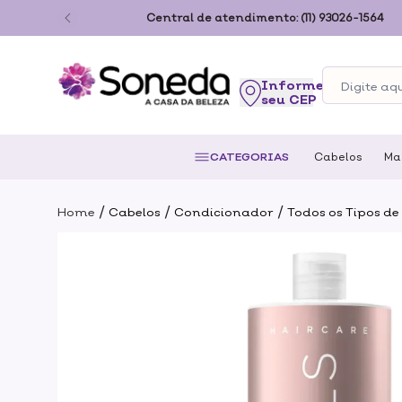
ão Paulo
Central de atendimento:
(11) 93026-1564
seu CEP
CATEGORIAS
Cabelos
Ma
/
/
/
Home
Cabelos
Condicionador
Todos os Tipos de