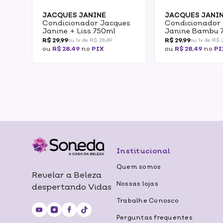
JACQUES JANINE
JACQUES JANI
Condicionador Jacques
Condicionador
Janine + Liss 750ml
Janine Bambu 
R$ 29,99
R$ 29,99
ou 1x de R$ 28,49
ou 1x de R$ 
ou
R$ 28,49
no
PIX
ou
R$ 28,49
no
PI
Institucional
Quem somos
Revelar a Beleza
Nossas lojas
despertando Vidas
Trabalhe Conosco
Perguntas frequentes