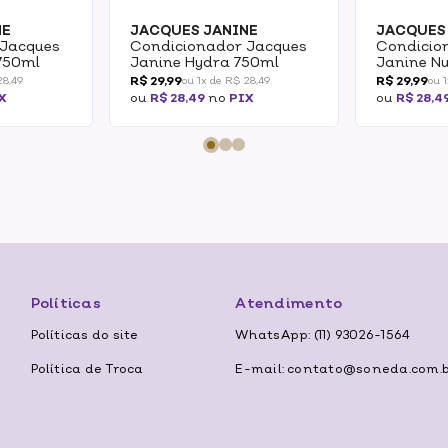
NE
JACQUES JANINE
JACQUES
 Jacques
Condicionador Jacques
Condicio
750ml
Janine Hydra 750ml
Janine Nu
R$ 29,99
R$ 29,99
28,49
ou 1x de R$ 28,49
ou 
X
ou
R$ 28,49
no
PIX
ou
R$ 28,4
Políticas
Atendimento
Políticas do site
WhatsApp: (11) 93026-1564
Política de Troca
E-mail: contato@soneda.com.