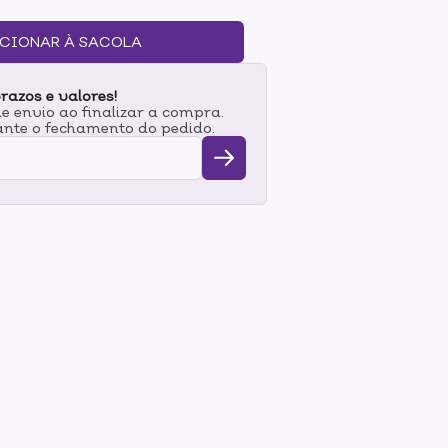
raz na fórmula Extrato de Chia e Óleo de
ão e disciplinam as madeixas. Ideal para uma
CIONAR À SACOLA
elo. Modo de uso:Passe o condicionador sobre
 o produto do comprimento até as pontas,
razos e valores!
mentos de cima para baixo. Deixe agir de 3
 envio ao finalizar a compra.
nte o fechamento do pedido.