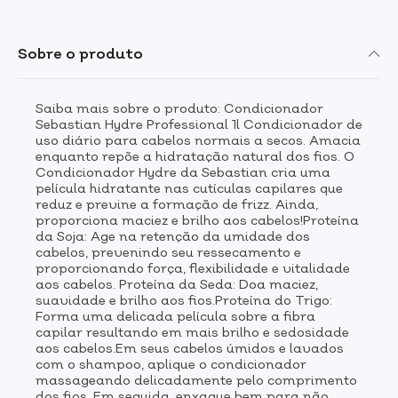
completamente. Uso diário.
Sobre o produto
Saiba mais sobre o produto: Condicionador
Sebastian Hydre Professional 1l Condicionador de
uso diário para cabelos normais a secos. Amacia
enquanto repõe a hidratação natural dos fios. O
Condicionador Hydre da Sebastian cria uma
película hidratante nas cutículas capilares que
reduz e previne a formação de frizz. Ainda,
proporciona maciez e brilho aos cabelos!Proteína
da Soja: Age na retenção da umidade dos
cabelos, prevenindo seu ressecamento e
proporcionando força, flexibilidade e vitalidade
aos cabelos. Proteína da Seda: Doa maciez,
suavidade e brilho aos fios.Proteína do Trigo:
Forma uma delicada película sobre a fibra
capilar resultando em mais brilho e sedosidade
aos cabelos.Em seus cabelos úmidos e lavados
com o shampoo, aplique o condicionador
massageando delicadamente pelo comprimento
dos fios. Em seguida, enxague bem para não