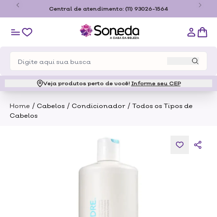
o
Central de atendimento:
(11) 93026-1564
Veja produtos perto de você!
Informe seu CEP
/
/
/
Home
Cabelos
Condicionador
Todos os Tipos de
Cabelos