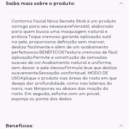
Saiba mais sobre o produto:
Contorno Facial Niina Secrets Stick é um produto
coringa para seu nécessaire!Versátil, elaborado
para quem busca uma maquiagem natural e
prática.Toque cremoso garante aplicação sutil
na pele, proporciona definição sem marcar,
desliza facilmente e além de um acabamento
perfeitooooo.BENÉFICOSTextura cremosa de fácil
aplicação;Permite a construção de camadas
suaves de cor;Acabamento natural e uniforme,
sem deixar a pele oleosa;Fórmula leve que desliza
suavemente;Sensação confortável. MODO DE
USOAplique o produto nas áreas do rosto em que
deseja dar profundidade, como nas laterais do
nariz, nas têmporas ou abaixo das maçãs do
rosto. Em seguida, esfume com um pincel,
esponja ou ponta dos dedos.
Benefícios: