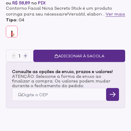
ou
R$ 58,89
no
PIX
Contorno Facial Niina Secrets Stick é um produto
coringa para seu nécessaire!Versátil, elaborado para
...
Ver mais
quem busca uma maquiagem natural e prática.Toque
Tipo:
04
cremoso garante aplicação sutil na pele, proporciona
definição sem marcar, desliza facilmente e além de um
acabamento perfeitooooo.BENÉFICOSTextura
cremosa de fácil aplicação;Permite a construção de
camadas suaves de cor;Acabamento natural e
uniforme, sem deixar a pele oleosa;Fórmula leve que
ADICIONAR À SACOLA
desliza suavemente;Sensação confortável. MODO DE
USOAplique o produto nas áreas do rosto em que
Consulte as opções de envio, prazos e valores!
deseja dar profundidade, como nas laterais do nariz,
ATENÇÃO: Selecione a forma de envio ao
nas têmporas ou abaixo das maçãs do rosto. Em
finalizar a compra. Os valores podem mudar
seguida, esfume com um pincel, esponja ou ponta dos
durante o fechamento do pedido.
dedos.