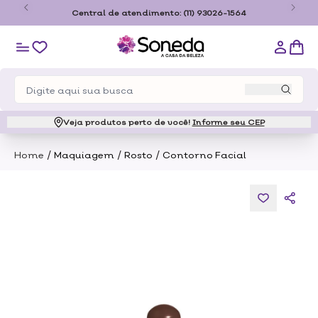
o
Central de atendimento:
(11) 93026-1564
Veja produtos perto de você!
Informe seu CEP
/
/
/
Home
Maquiagem
Rosto
Contorno Facial