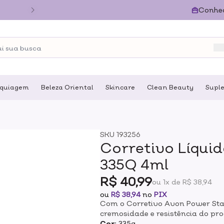
Conhe
quiagem
Beleza Oriental
Skincare
Clean Beauty
Supl
SKU
193256
Corretivo Líqui
335Q 4ml
R$ 40,99
ou 1x de R$ 38,94
ou
R$ 38,94
no
PIX
Com o Corretivo Avon Power Sta
cremosidade e resistência do p
ele dá aquele acabamento natural
Cor:
335q