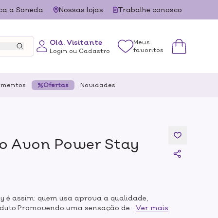
ca a Soneda
Nossas lojas
Trabalhe conosco
Olá, Visitante
Meus
favoritos
Login ou Cadastro
ementos
Ofertas
Novidades
do Avon Power Stay
y é assim: quem usa aprova a qualidade,
roduto.Promovendo uma sensação de conforto,
...
Ver mais
 e possui cobertura média, perfeito para