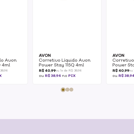
AVON
AVON
ido Avon
Corretivo Líquido Avon
Corretivo
Q 4ml
Power Stay 115Q 4ml
Power St
R$ 40,99
R$ 40,99
 38,94
ou 1x de R$ 38,94
ou 
X
ou
R$ 38,94
no
PIX
ou
R$ 38,9