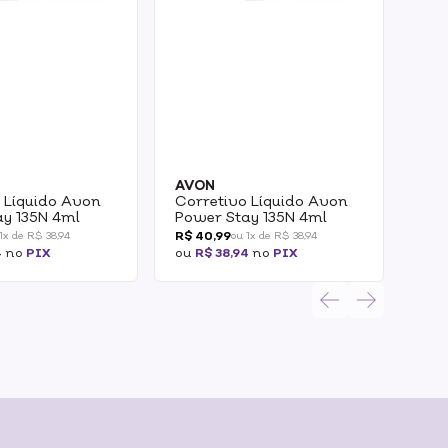
AVON
AV
 Líquido Avon
Corretivo Líquido Avon
Cor
ay 135N 4ml
Power Stay 135N 4ml
Pow
R$ 40,99
R$ 
1x de R$ 38,94
ou 1x de R$ 38,94
4
no
PIX
ou
R$ 38,94
no
PIX
ou
R