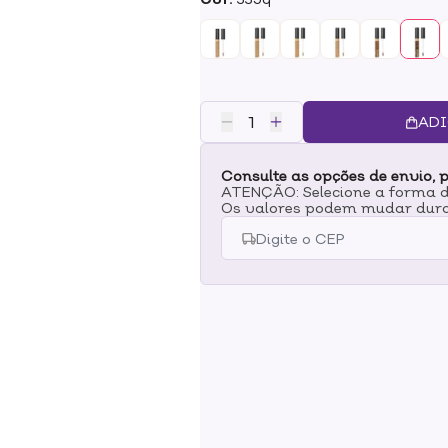
garantir uma aparência uniforme
aplicador que assegura uma apli
mais comuns da pele e a vermelh
ADI
Consulte as opções de envio, p
ATENÇÃO: Selecione a forma de
Os valores podem mudar dura