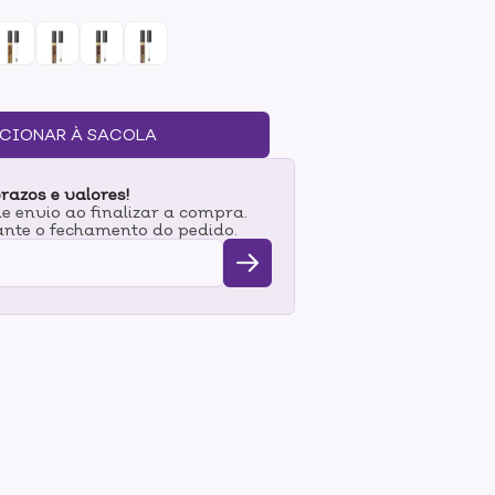
. Além disso, o corretivo conta com um
cação precisa, cobrindo bem as imperfeições
idão.
CIONAR À SACOLA
razos e valores!
 envio ao finalizar a compra.
nte o fechamento do pedido.