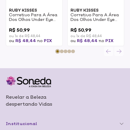
RUBY KISSES
RUBY KISSES
Corretivo Para A Área
Corretivo Para A Área
Dos Olhos Under Eye
Dos Olhos Under Eye
Ruby Kisses Cor 25
Ruby Kisses Cor 30
0
0
10ml
10ml
R$ 50,99
R$ 50,99
ou 1x de R$ 48,44
ou 1x de R$ 48,44
ou
R$ 48,44
no
PIX
ou
R$ 48,44
no
PIX
Revelar a Beleza
despertando Vidas
Institucional