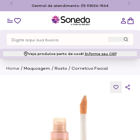
o
Central de atendimento:
(11) 93026-1564
Veja produtos perto de você!
Informe seu CEP
/
/
/
Home
Maquiagem
Rosto
Corretivo Facial