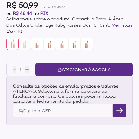
R$ 50,99
ou 1x de R$ 48,44
ou
R$ 48,44
no
PIX
Saiba mais sobre o produto: Corretivo Para A Área
Dos Olhos Under Eye Ruby Kisses Cor 10 10ml O
...
Ver mais
corretivo Under Eye oferece uma alta cobertura que
Cor:
10
não craquela e nem marca as linhas de expressão,
camuflando olheiras e imperfeições do jeitinho que a
gente gosta – com naturalidade e eficácia. É resistente
à transferência, suor e umidade, mas ao mesmo
tempo sai com facilidade quando a área é higienizada
com água e sabonete facial. Rico em Ácido
ADICIONAR À SACOLA
Hialurônico, Extrato de pepino, Óleo de Argan, Cafeína
e Vitamina E, ativos que juntos cuidam da pele,
Consulte as opções de envio, prazos e valores!
hidratam, estimulam a região e melhoram a
ATENÇÃO: Selecione a forma de envio ao
aparência das olheiras. Modo de uso:Aplique na área
finalizar a compra. Os valores podem mudar
desejada e espalhe com leves batidinhas. O produto já
durante o fechamento do pedido.
acompanha pincel para aplicação.