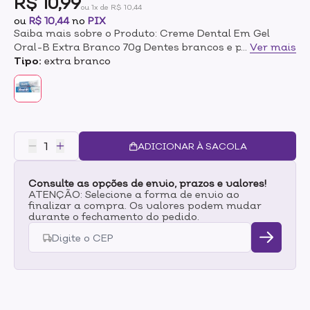
R$ 10,99
ou 1x de R$ 10,44
ou
R$ 10,44
no
PIX
Saiba mais sobre o Produto: Creme Dental Em Gel
Oral-B Extra Branco 70g Dentes brancos e protegidos.
...
Ver mais
Conquiste um sorriso mais branco sem abrir mão de
Tipo:
extra branco
proteção. A nova fórmula de Oral-B Extra Branco com
partículas polidoras, proporciona uma limpeza
profunda e remove manchas superficiais para dentes
mais brancos. Além disto, contém flúor que protege
contra as cáries e fortalece seus dentes com um sabor
refrescante e divertido: Cool Mint. Oral-B Extra Branco
ADICIONAR À SACOLA
oferece: Proteção anticáries, Limpeza Profunda e
Dentes Brancos. Para um cuidado bucal completo, use
Consulte as opções de envio, prazos e valores!
toda a família de produtos Oral-B e consulte um
ATENÇÃO: Selecione a forma de envio ao
dentista regularmente. Modo de uso: Escove os dentes
finalizar a compra. Os valores podem mudar
diariamente depois de cada refeição, pelo menos 3
durante o fechamento do pedido.
vezes ao dia ou segundo orientação do seu dentista.