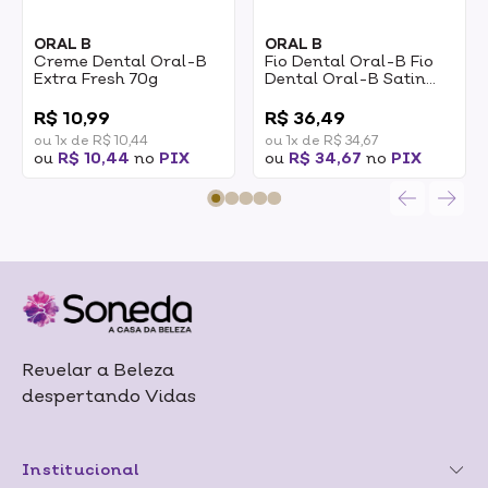
ORAL B
ORAL B
Creme Dental Oral-B
Fio Dental Oral-B Fio
Extra Fresh 70g
Dental Oral-B Satin
Tape 25m
0
0
R$ 10,99
R$ 36,49
ou 1x de R$ 10,44
ou 1x de R$ 34,67
ou
R$ 10,44
no
PIX
ou
R$ 34,67
no
PIX
Revelar a Beleza
despertando Vidas
Institucional