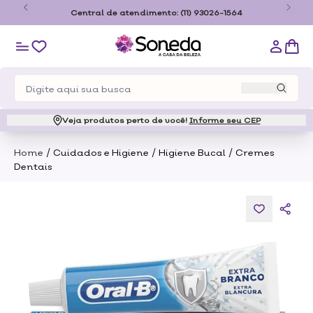
o
Central de atendimento:
(11) 93026-1564
Veja produtos perto de você!
Informe seu CEP
/
/
/
Home
Cuidados e Higiene
Higiene Bucal
Cremes
Dentais