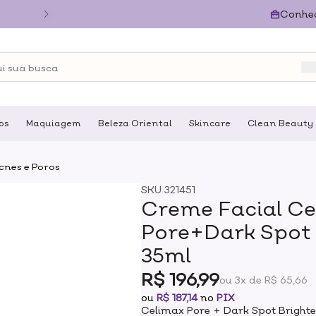
Conhe
os
Maquiagem
Beleza Oriental
Skincare
Clean Beauty
cnes e Poros
SKU
321451
Creme Facial Ce
Pore+Dark Spot
35ml
R$ 196,99
ou 3x de R$ 65,66
ou
R$ 187,14
no
PIX
Celimax Pore + Dark Spot Bright