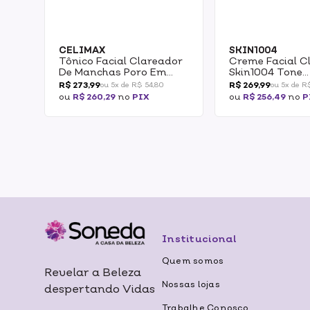
CELIMAX
SKIN1004
Tônico Facial Clareador
Creme Facial C
De Manchas Poro Em
Skin1004 Tone
Disco Celimax
Brightening Ca
R$ 273,99
R$ 269,99
ou 5x de R$ 54,80
ou 5x de R
Pore+Dark Spot
Cream 75ml
ou
R$ 260,29
no
PIX
ou
R$ 256,49
no
P
Brightening Pad 40un
Institucional
Quem somos
Revelar a Beleza
Nossas lojas
despertando Vidas
Trabalhe Conosco