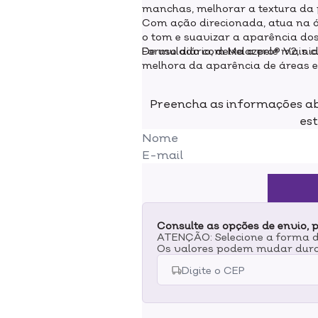
manchas, melhorar a textura da 
Com ação direcionada, atua na á
o tom e suavizar a aparência dos
De uso diário, deixa a pele mais 
Formulado com Melazero® V2, nia
melhora da aparência de áreas e
na suavização de poros visíveis
proteger a barreira cutânea e p
Preencha as informações ab
est
Consulte as opções de envio, p
ATENÇÃO: Selecione a forma de
Os valores podem mudar dura