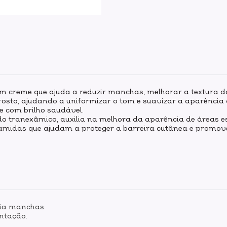
m creme que ajuda a reduzir manchas, melhorar a textura da
osto, ajudando a uniformizar o tom e suavizar a aparência 
 e com brilho saudável.
o tranexâmico, auxilia na melhora da aparência de áreas e
eramidas que ajudam a proteger a barreira cutânea e promo
eia manchas.
ntação.