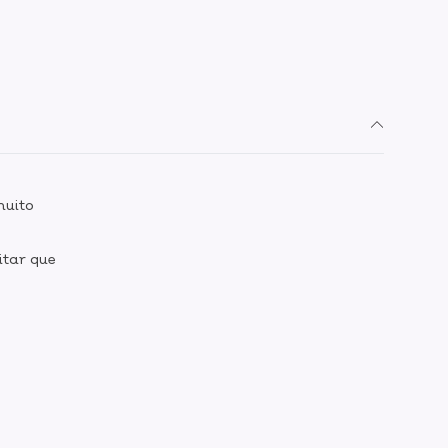
muito
itar que