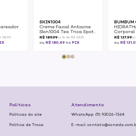
SKIN1004
BUMBUM 
lareador
Creme Facial Antiacne
HIDRATHi
Skin1004 Tea Trica Spot
Corporal
psule
Cream 20ml
Barrigui
R$ 189,99
R$ 137,99
$ 54,00
ou 3x de R$ 63,33
ou
Redutor 
IX
ou
R$ 180,49
no
PIX
ou
R$ 131,
200gANT
CREME B
CREAM R
FIRMADOR
Políticas
Atendimento
Políticas do site
WhatsApp: (11) 93026-1564
Política de Troca
E-mail: contato@soneda.com.