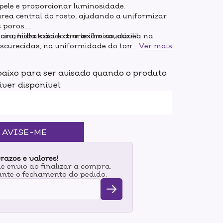
pele e proporcionar luminosidade.
rea central do rosto, ajudando a uniformizar
 poros.
clara, hidratada e com brilho saudável.
cinamida e ácido tranexâmico, auxilia na
scurecidas, na uniformidade do tom da pele e
...
Ver mais
, além de conter ceramidas que ajudam a
romovem hidratação.
aixo para ser avisado quando o produto
iver disponível.
AVISE-ME
razos e valores!
 envio ao finalizar a compra.
nte o fechamento do pedido.