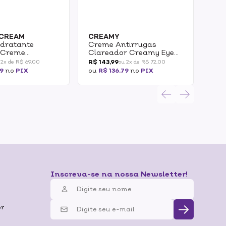
CREAM
CREAMY
BA
dratante
Creme Antirrugas
Cre
 Creme
Clareador Creamy Eye
Hid
nha Cream
Cream 15g
R$ 143,99
R$ 2
 2x de R$ 69,00
ou 2x de R$ 72,00
E Firmador
09
no
PIX
ou
R$ 136,79
no
PIX
ou
R
E CORPORAL
ARRIGUINHA
EDUTOR E
 200G 2/2
Inscreva-se na nossa Newsletter!
br