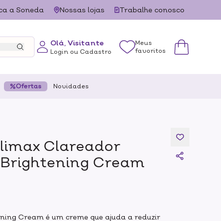
ca a Soneda
Nossas lojas
Trabalhe conosco
Olá, Visitante
Meus
favoritos
Login ou Cadastro
Ofertas
Novidades
limax Clareador
 Brightening Cream
ening Cream é um creme que ajuda a reduzir