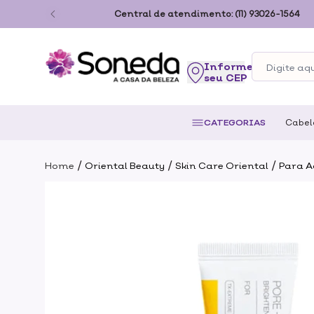
ão Paulo
Central de atendimento:
(11) 93026-1564
seu CEP
CATEGORIAS
Cabel
/
/
/
Home
Oriental Beauty
Skin Care Oriental
Para A