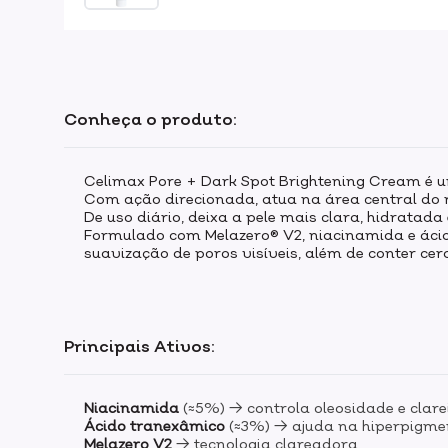
Conheça o produto:
Celimax Pore + Dark Spot Brightening Cream é u
Com ação direcionada, atua na área central do r
De uso diário, deixa a pele mais clara, hidratada
Formulado com Melazero® V2, niacinamida e ácid
suavização de poros visíveis, além de conter c
Principais Ativos:
Niacinamida
(≈5%) → controla oleosidade e clar
Ácido tranexâmico
(≈3%) → ajuda na hiperpigme
Melazero V2
→ tecnologia clareadora.