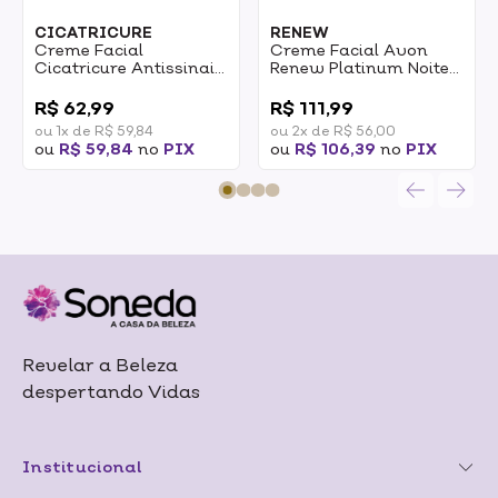
CICATRICURE
RENEW
Creme Facial
Creme Facial Avon
Cicatricure Antissinais
Renew Platinum Noite
Redutor De Rugas 50g
Definição E Contorno
0
0
55+ 50g
R$ 62,99
R$ 111,99
ou 1x de R$ 59,84
ou 2x de R$ 56,00
ou
R$ 59,84
no
PIX
ou
R$ 106,39
no
PIX
Revelar a Beleza
despertando Vidas
Institucional