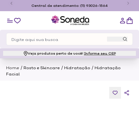
o
Central de atendimento:
(11) 93026-1564
Veja produtos perto de você!
Informe seu CEP
/
/
/
Home
Rosto e Skincare
Hidratação
Hidratação
Facial