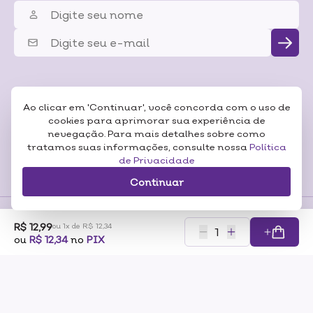
Ao clicar em 'Continuar', você concorda com o uso de
cookies para aprimorar sua experiência de
nevegação. Para mais detalhes sobre como
tratamos suas informações, consulte nossa
Política
de Privacidade
Continuar
R$ 12,99
ou 1x de R$ 12,34
Formas de
ou
R$ 12,34
no
PIX
Pagamentos
Certificados
RAZÃO SOCIAL: SONEDA A CASA DA BELEZA LTDA CNP:07.116.306/0001-57
ENDEREÇO: RUA PERO NETO, 89 – VILA DA SAÚDE – SÃO PAULO/SP – CEP 04053-000