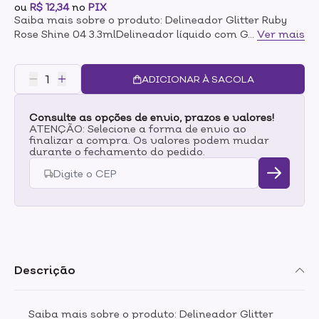
ou
R$ 12,34
no
PIX
Saiba mais sobre o produto: Delineador Glitter Ruby
Rose Shine 04 3.3mlDelineador líquido com Glitter! Seu
...
Ver mais
olhar vai ficar ainda mais lindo e
destacado!Disponível em 6 lindas cores para você
brilhar ainda mais! Seca rapidamente e tem longa
ADICIONAR À SACOLA
duração.O pincel tem ponta fina o que facilita na hora
de fazer o traço e permite fazer um traço fininho ou
Consulte as opções de envio, prazos e valores!
grosso.Modo de uso: Com o aplicador, faça um traço
ATENÇÃO: Selecione a forma de envio ao
rente aos cílios e preencha bem. Você pode desenhar
finalizar a compra. Os valores podem mudar
diferentes traços, fino, grosso e o famoso gatinho, ou
durante o fechamento do pedido.
se preferir você pode criar o seu próprio estilo de
delineado, pois quando falamos em maquiagem e
estilo, o que vale é a criatividade!
Descrição
Saiba mais sobre o produto: Delineador Glitter