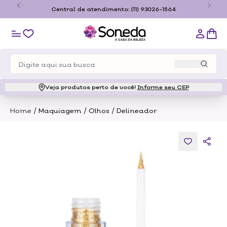
o
Central de atendimento:
(11) 93026-1564
Veja produtos perto de você!
Informe seu CEP
/
/
/
Home
Maquiagem
Olhos
Delineador