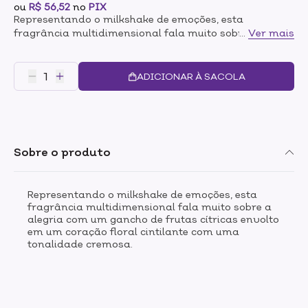
ou
R$ 56,52
no
PIX
Representando o milkshake de emoções, esta
fragrância multidimensional fala muito sobre a
...
Ver mais
alegria com um gancho de frutas cítricas envolto em
um coração floral cintilante com uma tonalidade
cremosa.
ADICIONAR À SACOLA
Sobre o produto
Representando o milkshake de emoções, esta
fragrância multidimensional fala muito sobre a
alegria com um gancho de frutas cítricas envolto
em um coração floral cintilante com uma
tonalidade cremosa.