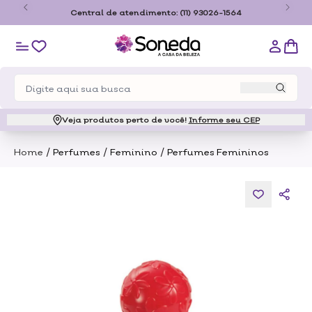
o
Central de atendimento:
(11) 93026-1564
Veja produtos perto de você!
Informe seu CEP
/
/
/
Home
Perfumes
Feminino
Perfumes Femininos