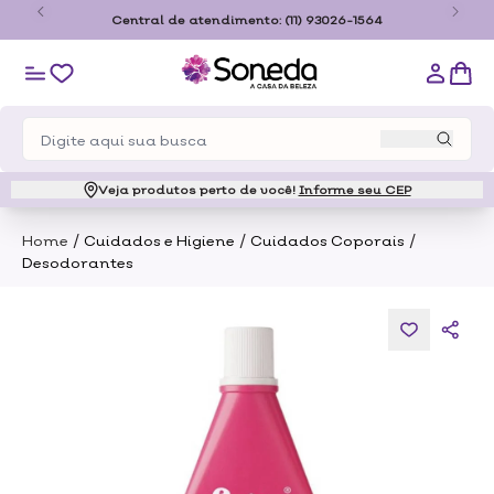
o
Central de atendimento:
(11) 93026-1564
Veja produtos perto de você!
Informe seu CEP
/
/
/
Home
Cuidados e Higiene
Cuidados Coporais
Desodorantes