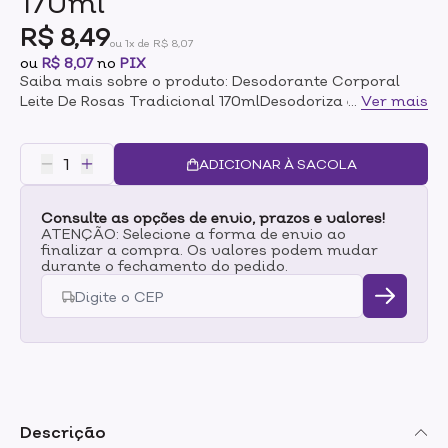
170ml
R$ 8,49
ou 1x de R$ 8,07
ou
R$ 8,07
no
PIX
Saiba mais sobre o produto: Desodorante Corporal
Leite De Rosas Tradicional 170mlDesodoriza e protege
...
Ver mais
o seu corpo com ação duradoura e eficaz.
ADICIONAR À SACOLA
Consulte as opções de envio, prazos e valores!
ATENÇÃO: Selecione a forma de envio ao
finalizar a compra. Os valores podem mudar
durante o fechamento do pedido.
Descrição