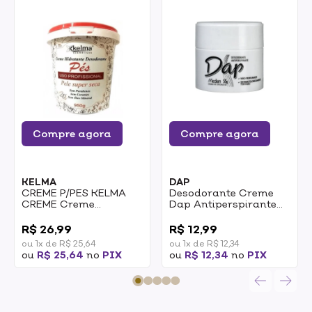
Compre agora
Compre agora
KELMA
DAP
CREME P/PES KELMA
Desodorante Creme
CREME Creme
Dap Antiperspirante
Hidratante
Sem Perfume 55g
0
0
Desodorante Kelma
R$ 26,99
R$ 12,99
Pés Pele Super Seca
ou 1x de R$ 25,64
ou 1x de R$ 12,34
950gPES VERMELHO
ou
R$ 25,64
no
PIX
ou
R$ 12,34
no
PIX
950G 2/2