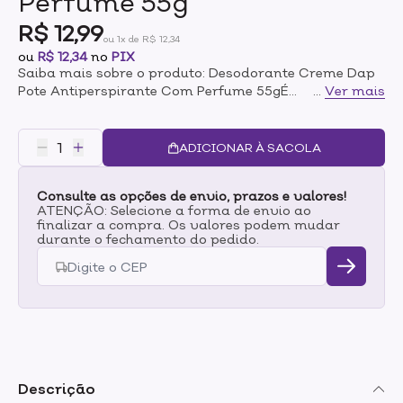
Perfume 55g
R$ 12,99
ou 1x de R$ 12,34
ou
R$ 12,34
no
PIX
Saiba mais sobre o produto: Desodorante Creme Dap
Pote Antiperspirante Com Perfume 55gÉ
...
Ver mais
Hipoalergênico. Formulação Desenvolvida Por Um
Médico Sueco, Dap Não Contém Álcool, Nem Corantes.
Não Engordura As Mãos E Nem Mancha A Roupa. Tem
ADICIONAR À SACOLA
Baixo Potencial De Causar Alergias. De Modo A
Proporcionar Uma Boa Absorção E Eficácia Do
Consulte as opções de envio, prazos e valores!
Produto.
ATENÇÃO: Selecione a forma de envio ao
finalizar a compra. Os valores podem mudar
durante o fechamento do pedido.
Descrição