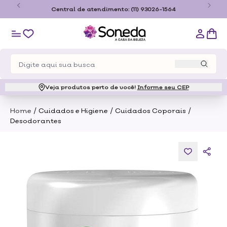
o
Central de atendimento:
(11) 93026-1564
Veja produtos perto de você!
Informe seu CEP
/
/
/
Home
Cuidados e Higiene
Cuidados Coporais
Desodorantes