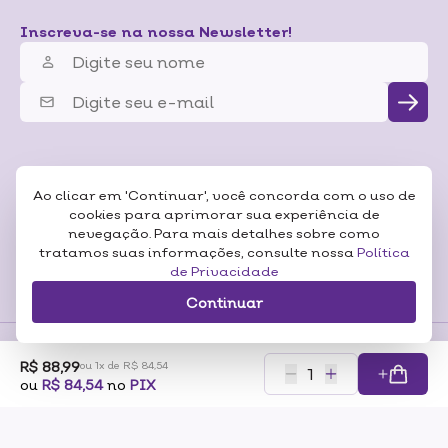
Inscreva-se na nossa Newsletter!
Ao clicar em 'Continuar', você concorda com o uso de
cookies para aprimorar sua experiência de
nevegação. Para mais detalhes sobre como
tratamos suas informações, consulte nossa
Política
de Privacidade
Continuar
R$ 88,99
ou 1x de R$ 84,54
Formas de
ou
R$ 84,54
no
PIX
Pagamentos
Certificados