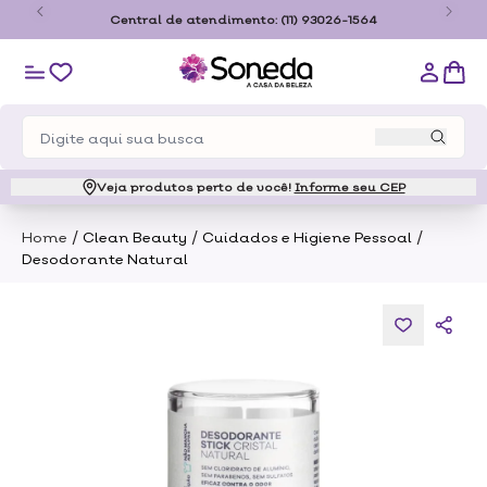
o
Central de atendimento:
(11) 93026-1564
Veja produtos perto de você!
Informe seu CEP
/
/
/
Home
Clean Beauty
Cuidados e Higiene Pessoal
Desodorante Natural