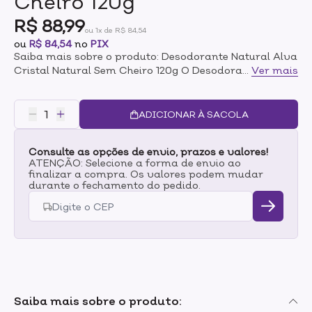
Cheiro 120g
R$ 88,99
ou 1x de R$ 84,54
ou
R$ 84,54
no
PIX
Saiba mais sobre o produto: Desodorante Natural Alva
Cristal Natural Sem Cheiro 120g O Desodorante 100%
...
Ver mais
Natural e vegano cristal Alva personal care é o
desodorante natural mais vendido do Brasil.Permite
que o corpo transpire naturalmente, eliminando as
ADICIONAR À SACOLA
bactérias que causam maus odores, sem entupir os
poros.Não mancha roupas, auxilia no clareamento da
Consulte as opções de envio, prazos e valores!
pele das axilas, e oferece até 12h de proteção
ATENÇÃO: Selecione a forma de envio ao
diária.Indicado para todos os tipos de pele, incluindo
finalizar a compra. Os valores podem mudar
pessoas com sensibilidade e que buscam por saúde,
durante o fechamento do pedido.
prevenção e qualidade de vida. Modo de uso:Aplicar
por toda extensão das axilas. Reaplicar se necessário.
Saiba mais sobre o produto: