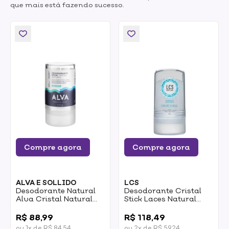
que mais está fazendo sucesso.
Compre agora
Compre agora
ALVA E SOLLIDO
LCS
Desodorante Natural
Desodorante Cristal
Alva Cristal Natural
Stick Laces Natural
Sem Cheiro 120g
120g
0
0
R$ 88,99
R$ 118,49
ou 1x de R$ 84,54
ou 2x de R$ 59,24