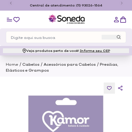
o
Central de atendimento:
(11) 93026-1564
Veja produtos perto de você!
Informe seu CEP
/
/
/
Home
Cabelos
Acessórios para Cabelos
Presilias,
Elásticos e Grampos