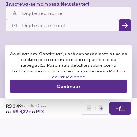
Inscreva-se na nossa Newsletter!
Ao clicar em 'Continuar', você concorda com o uso de
cookies para aprimorar sua experiência de
nevegação. Para mais detalhes sobre como
tratamos suas informações, consulte nossa
Política
de Privacidade
Continuar
R$ 3,49
ou 1x de R$ 3,32
Formas de
ou
R$ 3,32
no
PIX
Pagamentos
Certificados
RAZÃO SOCIAL: SONEDA A CASA DA BELEZA LTDA CNP:07.116.306/0001-57