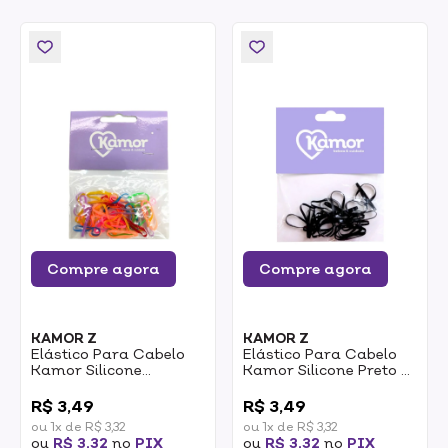
Compre agora
Compre agora
KAMOR Z
KAMOR Z
Elástico Para Cabelo
Elástico Para Cabelo
Kamor Silicone
Kamor Silicone Preto G
Colorido G REF.: 211C-K
REF.: 211-K Com 20un
0
0
Com 20un
R$ 3,49
R$ 3,49
ou 1x de R$ 3,32
ou 1x de R$ 3,32
ou
R$ 3,32
no
PIX
ou
R$ 3,32
no
PIX