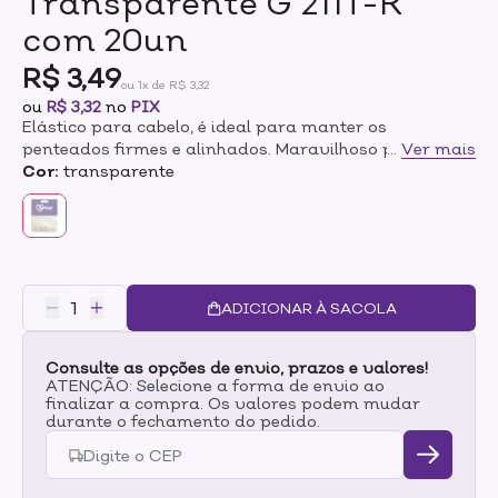
Transparente G 211T-K
com 20un
R$ 3,49
ou 1x de R$ 3,32
ou
R$ 3,32
no
PIX
Elástico para cabelo, é ideal para manter os
penteados firmes e alinhados. Maravilhoso para
...
Ver mais
realizar trança, desenvolvido em silicone de alta
Cor:
transparente
qualidade garante a durabilidade e conforto durante o
uso.Seu formato grande auxilia a manter o penteado
por mais tempo.
ADICIONAR À SACOLA
Consulte as opções de envio, prazos e valores!
ATENÇÃO: Selecione a forma de envio ao
finalizar a compra. Os valores podem mudar
durante o fechamento do pedido.