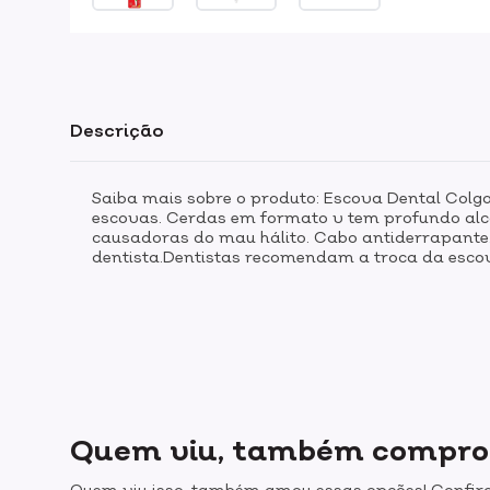
Descrição
Saiba mais sobre o produto: Escova Dental Colga
escovas. Cerdas em formato v tem profundo alc
causadoras do mau hálito. Cabo antiderrapante.
dentista.Dentistas recomendam a troca da esco
Quem viu, também compr
Quem viu isso, também amou essas opções! Confira