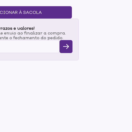
mpador de língua que ajuda a remover as
ito. Cabo antiderrapante. Modo de uso:Escove
CIONAR À SACOLA
ições e antes de dormir ou conforme
istas recomendam a troca da escova a cada 3
razos e valores!
 envio ao finalizar a compra.
nte o fechamento do pedido.