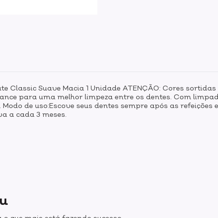
te Classic Suave Macia 1 Unidade ATENÇÃO: Cores sortidas -
ance para uma melhor limpeza entre os dentes. Com limpado
 Modo de uso:Escove seus dentes sempre após as refeições 
va a cada 3 meses.
ou
 o que mais está fazendo sucesso.