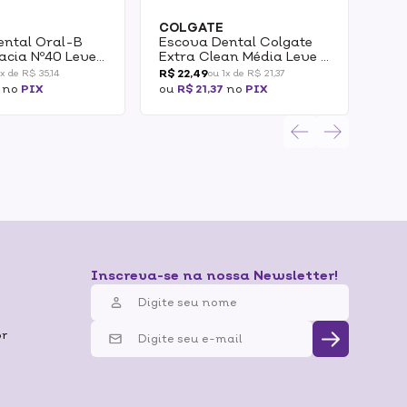
COLGATE
CO
ental Oral-B
Escova Dental Colgate
Esc
acia Nº40 Leve
Extra Clean Média Leve 3
Tan
Pague 2
Pag
R$ 22,49
R$ 1
1x de R$ 35,14
ou 1x de R$ 21,37
no
PIX
ou
R$ 21,37
no
PIX
ou
R
Inscreva-se na nossa Newsletter!
br