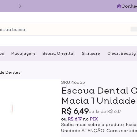
Conhe
os
Maquiagem
Beleza Oriental
Skincare
Clean Beauty
de Dentes
SKU
46655
Escova Dental C
Macia 1 Unidade
R$ 6,49
ou 1x de R$ 6,17
ou
R$ 6,17
no
PIX
Saiba mais sobre o produto: Esco
Unidade ATENÇÃO: Cores sortidas
escovas. Cerdas em formato v t