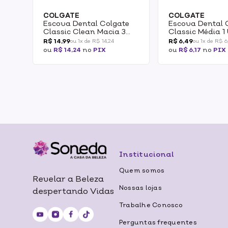
COLGATE
COLGATE
Escova Dental Colgate
Escova Dental 
Classic Clean Macia 3
Classic Média 1
Pack
R$ 14,99
R$ 6,49
ou 1x de R$ 14,24
ou 1x de R$ 6,
ou
R$ 14,24
no
PIX
ou
R$ 6,17
no
PIX
Institucional
Quem somos
Revelar a Beleza
Nossas lojas
despertando Vidas
Trabalhe Conosco
Perguntas frequentes