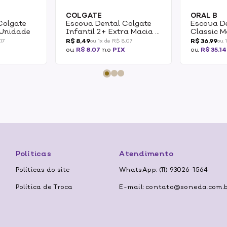
COLGATE
ORAL B
Colgate
Escova Dental Colgate
Escova D
 Unidade
Infantil 2+ Extra Macia 1
Classic M
Unidade
3 Pague 2
R$ 8,49
R$ 36,99
17
ou 1x de R$ 8,07
ou 
ou
R$ 8,07
no
PIX
ou
R$ 35,14
Políticas
Atendimento
Políticas do site
WhatsApp: (11) 93026-1564
Política de Troca
E-mail: contato@soneda.com.