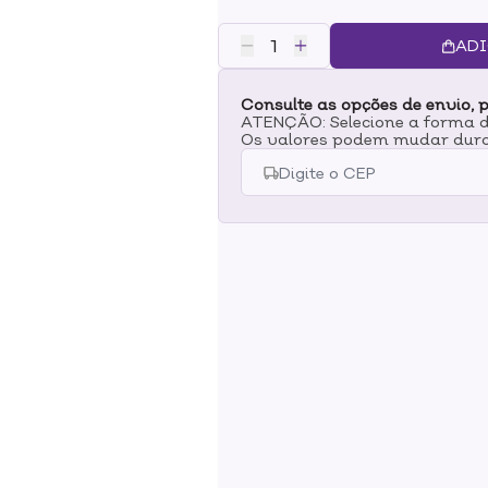
limpeza entre os dentes. Com li
bactérias causadoras do mau hál
ADI
seus dentes sempre após as refe
orientação do seu dentista.Dent
Consulte as opções de envio, p
meses.
ATENÇÃO: Selecione a forma de
Os valores podem mudar dura