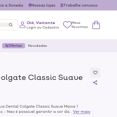
ca a Soneda
Nossas lojas
Trabalhe conosco
Olá, Visitante
Meus
favoritos
Login ou Cadastro
Ofertas
Novidades
olgate Classic Suave
va Dental Colgate Classic Suave Macia 1
 - Nao é possível garantir a cor das
...
Ver mais
em profundo alcance para uma melhor