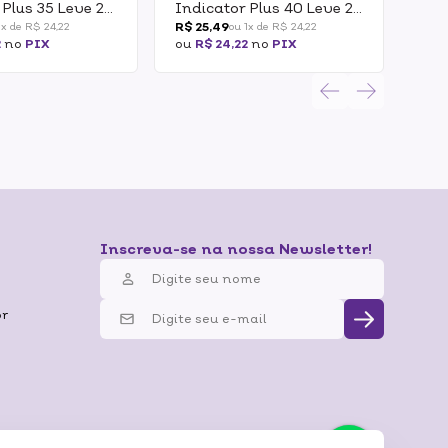
 Plus 35 Leve 2
Indicator Plus 40 Leve 2
Pro
Pague 1
Lev
R$ 25,49
R$ 3
1x de R$ 24,22
ou 1x de R$ 24,22
2
no
PIX
ou
R$ 24,22
no
PIX
ou
R
Inscreva-se na nossa Newsletter!
br