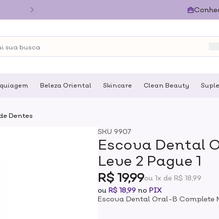
Conhe
quiagem
Beleza Oriental
Skincare
Clean Beauty
Supl
de Dentes
SKU
9907
Escova Dental 
Leve 2 Pague 1
R$ 19,99
ou 1x de R$ 18,99
ou
R$ 18,99
no
PIX
Escova Dental Oral-B Complete M