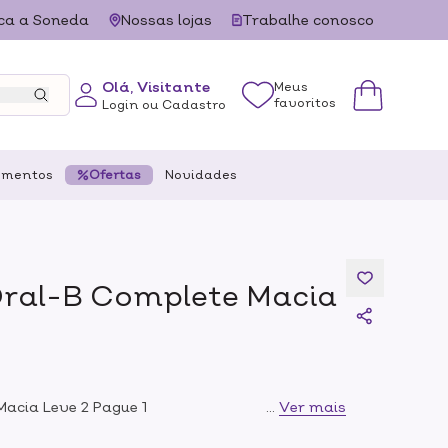
ca a Soneda
Nossas lojas
Trabalhe conosco
Olá, Visitante
Meus
favoritos
Login ou Cadastro
ementos
Ofertas
Novidades
Oral-B Complete Macia
acia Leve 2 Pague 1
...
Ver mais