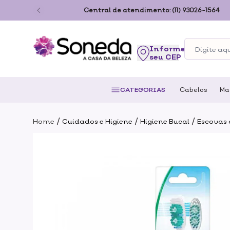
ão Paulo
Central de atendimento:
(11) 93026-1564
seu CEP
CATEGORIAS
Cabelos
Ma
/
/
/
Home
Cuidados e Higiene
Higiene Bucal
Escovas 