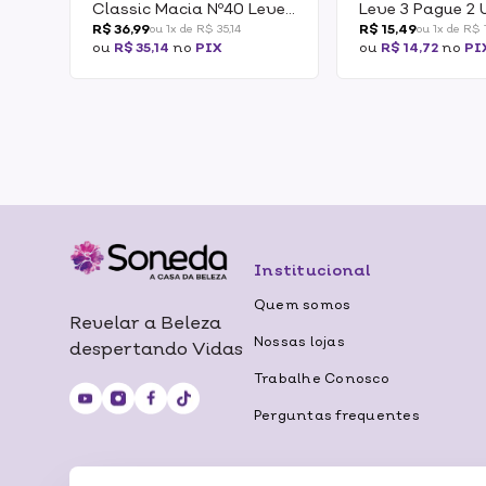
Classic Macia Nº40 Leve
Leve 3 Pague 2
3 Pague 2
R$ 36,99
R$ 15,49
ou 1x de R$ 35,14
ou 1x de R$ 
ou
R$ 35,14
no
PIX
ou
R$ 14,72
no
PI
Institucional
Quem somos
Revelar a Beleza
Nossas lojas
despertando Vidas
Trabalhe Conosco
Perguntas frequentes