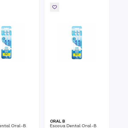
ORAL B
ORA
ental Oral-B
Escova Dental Oral-B
Esc