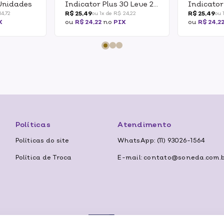
 Unidades
Indicator Plus 30 Leve 2
Indicator
Pague 1
Pague 1
R$ 25,49
R$ 25,49
14,72
ou 1x de R$ 24,22
ou 
X
ou
R$ 24,22
no
PIX
ou
R$ 24,2
Políticas
Atendimento
Políticas do site
WhatsApp: (11) 93026-1564
Política de Troca
E-mail: contato@soneda.com.