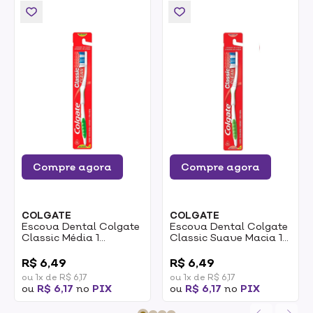
Compre agora
Compre agora
COLGATE
COLGATE
Escova Dental Colgate
Escova Dental Colgate
Classic Média 1
Classic Suave Macia 1
Unidade
Unidade
0
0
R$ 6,49
R$ 6,49
ou 1x de R$ 6,17
ou 1x de R$ 6,17
ou
R$ 6,17
no
PIX
ou
R$ 6,17
no
PIX