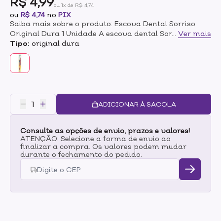
R$ 4,99
ou 1x de R$ 4,74
ou
R$ 4,74
no
PIX
Saiba mais sobre o produto: Escova Dental Sorriso
Original Dura 1 Unidade A escova dental Sorriso
...
Ver mais
Original foi desenvolvida para promover uma
Tipo:
original dura
escovação confortável e eficiente. Instruções de uso:
Escove seus dentes adequadamente três vezes ao dia
ou segundo a recomendação de seu dentista.Troque
sua escova de dentes a cada 3 meses.
ADICIONAR À SACOLA
Consulte as opções de envio, prazos e valores!
ATENÇÃO: Selecione a forma de envio ao
finalizar a compra. Os valores podem mudar
durante o fechamento do pedido.