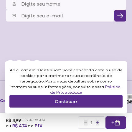
Ao clicar em 'Continuar', você concorda com o uso de
cookies para aprimorar sua experiência de
nevegação. Para mais detalhes sobre como
tratamos suas informações, consulte nossa
Política
de Privacidade
Formas de
Pagamentos
Certificados
Continuar
R$ 4,99
ou 1x de R$ 4,74
RAZÃO SOCIAL: SONEDA A CASA DA BELEZA LTDA CNP:07.116.306/0001-57
ou
R$ 4,74
no
PIX
ENDEREÇO: RUA PERO NETO, 89 – VILA DA SAÚDE – SÃO PAULO/SP – CEP 04053-000
© 2025 LOJA SONEDA – A CASA DA BELEZA. TODOS OS DIREITOS RESERVADOS.