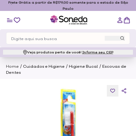
Frete Grátis a partir de R$179,00 somente para o estado de São
Paulo
Veja produtos perto de você!
Informe seu CEP
/
/
/
Home
Cuidados e Higiene
Higiene Bucal
Escovas de
Dentes