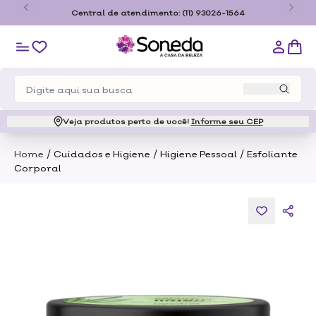
o
Central de atendimento:
(11) 93026-1564
Veja produtos perto de você!
Informe seu CEP
/
/
/
Home
Cuidados e Higiene
Higiene Pessoal
Esfoliante
Corporal