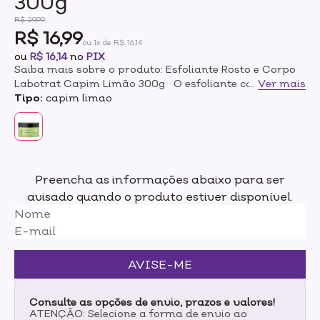
300g
R$ 29,99
R$ 16,99
ou 1x de R$ 16,14
ou
R$ 16,14
no
PIX
Saiba mais sobre o produto: Esfoliante Rosto e Corpo
Labotrat Capim Limão 300g O esfoliante capim
...
Ver mais
limão labotrat age como um peeling físico sobre sua
Tipo:
capim limao
pele, promovendo a limpeza profunda dos poros,
removendo células mortas e impurezas. O resultado é
uma pele muito mais limpa, fresca e hidratada. Modo
de uso: Aplicar no rosto e/ou corpo quantidade
suficiente sobre a pele limpa e úmida. Massageando
Preencha as informações abaixo para ser
pelo tempo desejado. Retirar com agua em
avisado quando o produto estiver disponível.
abundância.
AVISE-ME
Consulte as opções de envio, prazos e valores!
ATENÇÃO: Selecione a forma de envio ao