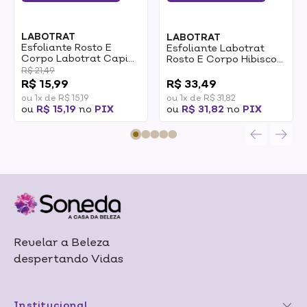
LABOTRAT
LABOTRAT
Esfoliante Rosto E
Esfoliante Labotrat
Corpo Labotrat Capim
Rosto E Corpo Hibisco
Limão 150g
300g
R$ 21,49
0
R$ 15,99
R$ 33,49
ou 1x de R$ 15,19
ou 1x de R$ 31,82
ou
R$ 15,19
no
PIX
ou
R$ 31,82
no
PIX
Revelar a Beleza
despertando Vidas
Institucional