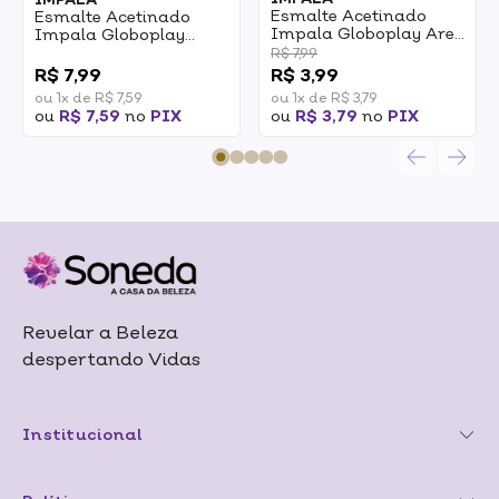
Esmalte Acetinado
Esmalte Acetinado
Impala Globoplay Are
Impala Globoplay
Baba 7,5ml
Alucicrazy 7,5ml
0
R$ 7,99
R$ 7,99
R$ 3,99
ou 1x de R$ 7,59
ou 1x de R$ 3,79
ou
R$ 7,59
no
PIX
ou
R$ 3,79
no
PIX
Revelar a Beleza
despertando Vidas
Institucional