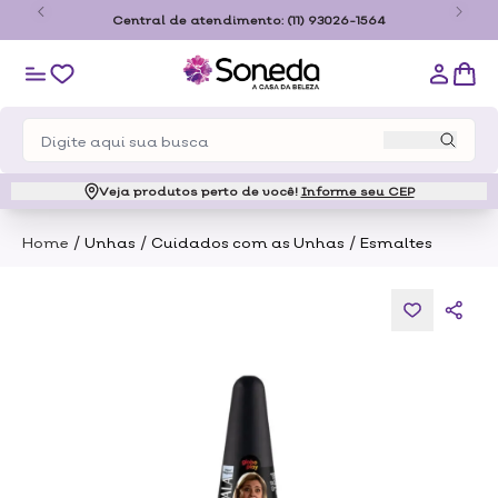
e para o estado de São
Central de atendimento:
(11) 9302
Veja produtos perto de você!
Informe seu CEP
/
/
/
Home
Unhas
Cuidados com as Unhas
Esmaltes