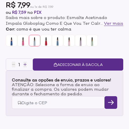
R$ 7,99
ou 1x de R$ 7,59
ou
R$ 7,59
no
PIX
Saiba mais sobre o produto: Esmalte Acetinado
Impala Globoplay Como E Que Vou Ter Calma?
...
Ver mais
7,5mlTransforme suas unhas em uma tela cheia de
Cor:
como é que vou ter calma
vida com as oito cores exclusivas da coleção Impala
Globoplay. Inspirada nos momentos mais
inesquecíveis das novelas da Globo, essa linha é um
convite para você brilhar e se expressar com
intensidade. Do drama ao humor, cada esmalte
oferece um acabamento acetinado e sofisticado,
ADICIONAR À SACOLA
refletindo as últimas tendências da moda e
garantindo que suas mãos estejam sempre em
Consulte as opções de envio, prazos e valores!
destaque. E o melhor? Tudo isso com a qualidade e o
ATENÇÃO: Selecione a forma de envio ao
cuidado que só a Impala pode oferecer, para que você
finalizar a compra. Os valores podem mudar
arrase sem preocupações.
durante o fechamento do pedido.