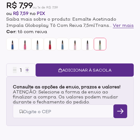
R$ 7,99
ou 1x de R$ 7,59
ou
R$ 7,59
no
PIX
Saiba mais sobre o produto: Esmalte Acetinado
Impala Globoplay Tô Com Reiva 7,5mlTransforme
...
Ver mais
suas unhas em uma tela cheia de vida com as oito
Cor:
tô com reiva
cores exclusivas da coleção Impala Globoplay.
Inspirada nos momentos mais inesquecíveis das
novelas da Globo, essa linha é um convite para você
brilhar e se expressar com intensidade. Do drama ao
humor, cada esmalte oferece um acabamento
acetinado e sofisticado, refletindo as últimas
ADICIONAR À SACOLA
tendências da moda e garantindo que suas mãos
estejam sempre em destaque. E o melhor? Tudo isso
Consulte as opções de envio, prazos e valores!
com a qualidade e o cuidado que só a Impala pode
ATENÇÃO: Selecione a forma de envio ao
oferecer, para que você arrase sem preocupações.
finalizar a compra. Os valores podem mudar
durante o fechamento do pedido.