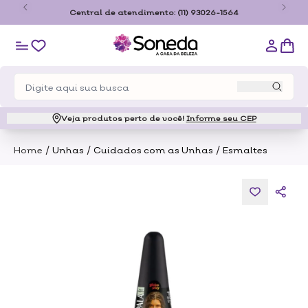
o
Central de atendimento:
(11) 93026-1564
Veja produtos perto de você!
Informe seu CEP
/
/
/
Home
Unhas
Cuidados com as Unhas
Esmaltes