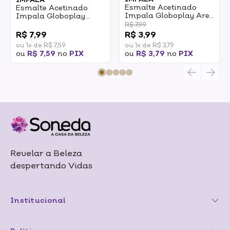
Esmalte Acetinado
Esmalte Acetinado
Impala Globoplay Are
Impala Globoplay
Baba 7,5ml
Alucicrazy 7,5ml
0
R$ 7,99
R$ 7,99
R$ 3,99
ou 1x de R$ 7,59
ou 1x de R$ 3,79
ou
R$ 7,59
no
PIX
ou
R$ 3,79
no
PIX
Revelar a Beleza
despertando Vidas
Institucional