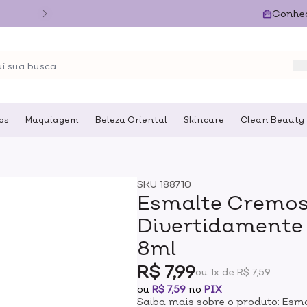
Conhe
os
Maquiagem
Beleza Oriental
Skincare
Clean Beauty
SKU
188710
Esmalte Cremo
Divertidamente 
8ml
R$ 7,99
ou 1x de R$ 7,59
ou
R$ 7,59
no
PIX
Saiba mais sobre o produto: Es