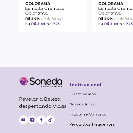
COLORAMA
COLORAMA
Esmalte Cremoso
Esmalte Cremo
Colorama
Colorama
Divertidamente 2 Rosa
Divertidamente
R$ 6,99
R$ 6,99
ou 1x de R$ 6,64
ou 1x de R$ 6
De Vergonha 8ml
Verdinho Enjoa
ou
R$ 6,64
no
PIX
ou
R$ 6,64
no
PIX
Institucional
Quem somos
Revelar a Beleza
Nossas lojas
despertando Vidas
Trabalhe Conosco
Perguntas frequentes