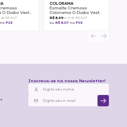
MA
COLORAMA
CO
Cremoso
Esmalte Cremoso
Esm
 O Diabo Veste
Colorama O Diabo Veste
Col
ce Rebeldia 8ml
Prada Item De Luxo 8ml
Pal
R$ 8,49
R$ 9
x de R$ 8,07
ou 1x de R$ 8,07
no
PIX
ou
R$ 8,07
no
PIX
ou
R
Inscreva-se na nossa Newsletter!
br