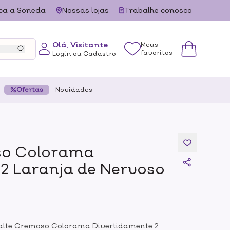
ca a Soneda
Nossas lojas
Trabalhe conosco
Olá, Visitante
Meus
favoritos
Login ou Cadastro
Ofertas
Novidades
so Colorama
2 Laranja de Nervoso
malte Cremoso Colorama Divertidamente 2