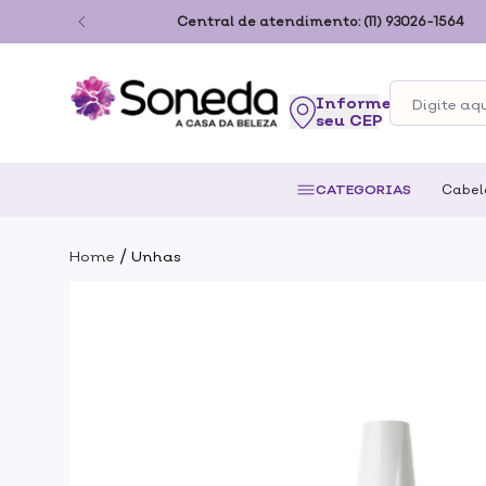
ão Paulo
Central de atendimento:
(11) 93026-1564
seu CEP
CATEGORIAS
Cabel
/
Home
Unhas