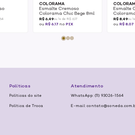
COLORAMA
COLORA
so
Esmalte Cremoso
Esmalte 
Colorama Chic Bege 8ml
Colorama
 2
Prada Do
R$ 6,49
R$ 8,49
,64
ou 1x de R$ 6,17
ou 1
do 8ml
ou
R$ 6,17
no
PIX
ou
R$ 8,07
Políticas
Atendimento
Políticas do site
WhatsApp: (11) 93026-1564
Política de Troca
E-mail: contato@soneda.com.