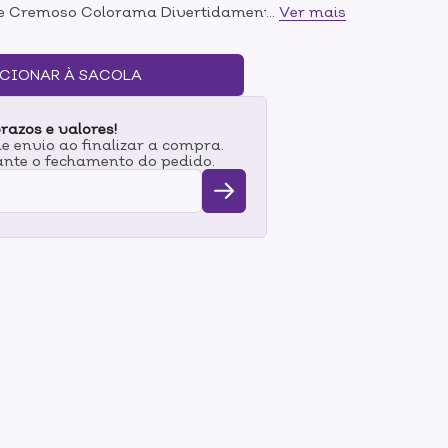
te Cremoso Colorama Divertidamente 2
...
Ver mais
ido especialmente para trazer elegância e
 tom laranja é marcante e chama a atenção
CIONAR À SACOLA
razos e valores!
 envio ao finalizar a compra.
nte o fechamento do pedido.