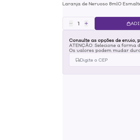
Laranja de Nervoso 8mlO Esmal
Laranja de Nervoso foi desenvolv
sofisticação para as unhas. Seu
por onde passar.
ADI
Consulte as opções de envio, p
ATENÇÃO: Selecione a forma de
Os valores podem mudar dura