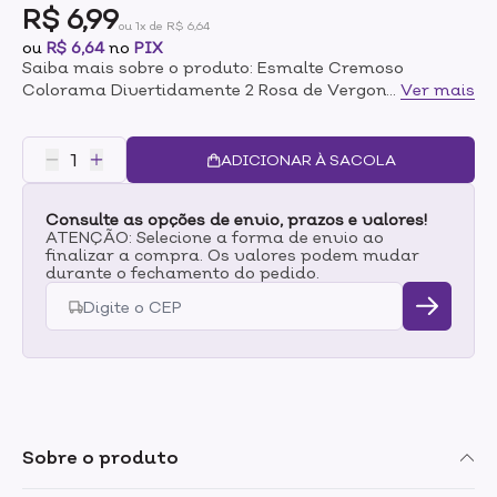
R$ 6,99
ou 1x de R$ 6,64
ou
R$ 6,64
no
PIX
Saiba mais sobre o produto: Esmalte Cremoso
Colorama Divertidamente 2 Rosa de Vergonha 8ml O
...
Ver mais
Esmalte Cremoso Colorama Divertidamente 2 Rosa de
Vergonha foi desenvolvido especialmente para trazer
elegância e sofisticação para as unhas. Seu tom rosa é
ADICIONAR À SACOLA
marcante, e chama a atenção por onde passar.
Consulte as opções de envio, prazos e valores!
ATENÇÃO: Selecione a forma de envio ao
finalizar a compra. Os valores podem mudar
durante o fechamento do pedido.
Sobre o produto