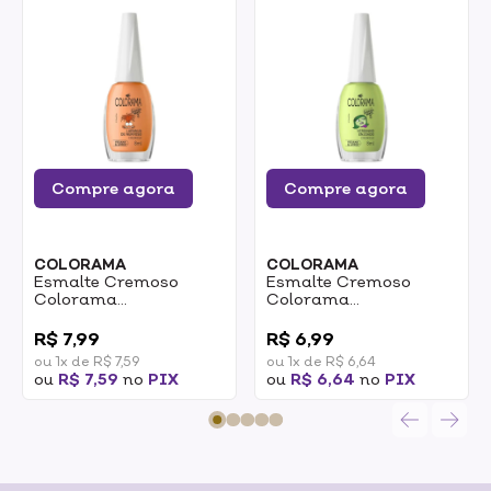
Compre agora
Compre agora
COLORAMA
COLORAMA
Esmalte Cremoso
Esmalte Cremoso
Colorama
Colorama
Divertidamente 2
Divertidamente 2
0
0
Laranja De Nervoso
Verdinho Enjoado 8ml
R$ 7,99
R$ 6,99
8ml
ou 1x de R$ 7,59
ou 1x de R$ 6,64
ou
R$ 7,59
no
PIX
ou
R$ 6,64
no
PIX