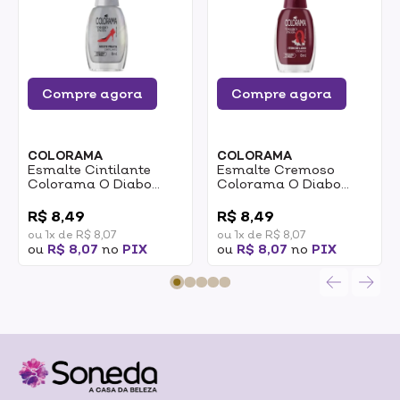
Compre agora
Compre agora
COLORAMA
COLORAMA
Esmalte Cintilante
Esmalte Cremoso
Colorama O Diabo
Colorama O Diabo
Veste Prada Veste
Veste Prada Item De
0
0
Prata 8ml
Luxo 8ml
R$ 8,49
R$ 8,49
ou 1x de R$ 8,07
ou 1x de R$ 8,07
ou
R$ 8,07
no
PIX
ou
R$ 8,07
no
PIX