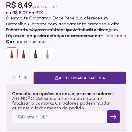
R$ 8,49
ou 1x de R$ 8,07
ou
R$ 8,07
no
PIX
O esmalte Colorama Doce Rebeldia oferece um
vermelho vibrante com acabamento cremoso e alta
cobertura. Vegano e 6 free, garante brilho, secagem
Inspirado no universo fashion icônico do filme,
rápida e longa duração para unhas marcantes e
trazendo uma tonalidade cheia de personalidade e
...
Ver mais
cheias de atitude.
atitude. A cor Doce Rebeldia segue a proposta da
Cor:
doce rebeldia
coleção: transmitir força, estilo e ousadia, sendo ideal
para quem gosta de unhas com presença.
ADICIONAR À SACOLA
Consulte as opções de envio, prazos e valores!
ATENÇÃO: Selecione a forma de envio ao
finalizar a compra. Os valores podem mudar
durante o fechamento do pedido.