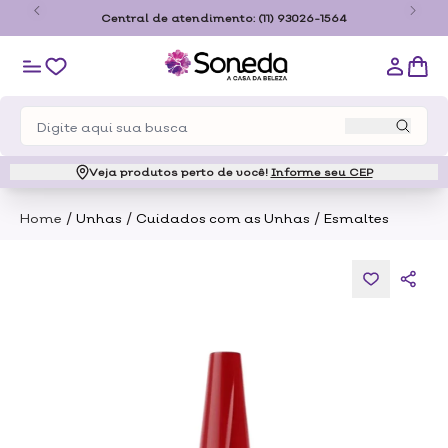
o
Central de atendimento:
(11) 93026-1564
Veja produtos perto de você!
Informe seu CEP
/
/
/
Home
Unhas
Cuidados com as Unhas
Esmaltes