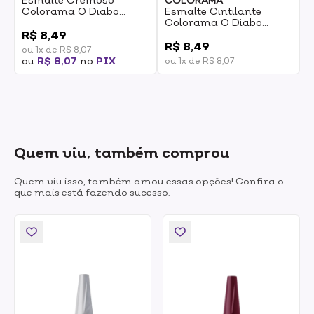
COLORAMA
Colorama O Diabo
Esmalte Cintilante
Veste Prada Doce
0
Colorama O Diabo
Rebeldia 8ml
Veste Prada Noite De
0
R$ 8,49
Estreia 8ml
R$ 8,49
ou 1x de R$ 8,07
ou
R$ 8,07
no
PIX
ou 1x de R$ 8,07
Quem viu, também comprou
Quem viu isso, também amou essas opções! Confira o
que mais está fazendo sucesso.