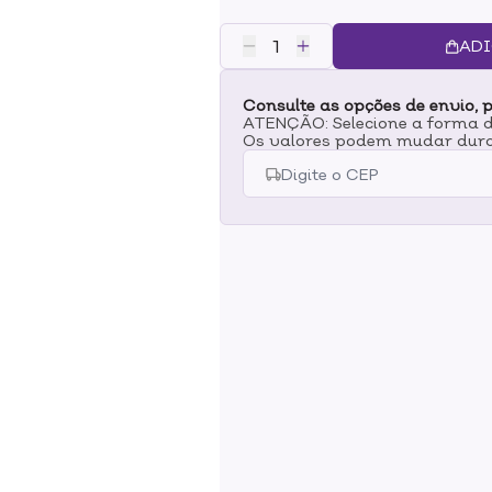
um docinho natural pra somar a 
Quero mais!BENEFÍCIOS:-Acabam
ADI
rápida-Longa duração-Fórmula v
inspirar pelo universo dos desenh
Consulte as opções de envio, p
fazer uma nail art bem divertida
ATENÇÃO: Selecione a forma de
água gelada, faça um marmorizad
Os valores podem mudar dura
Cremoso e o vermelho rosado do 
juntos vão lembrar uma sobremes