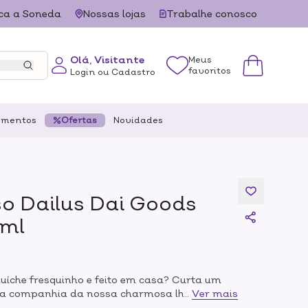
ca a Soneda
Nossas lojas
Trabalhe conosco
Olá, Visitante
Meus
favoritos
Login ou Cadastro
ementos
Ofertas
Novidades
o Dailus Dai Goods
8ml
íche fresquinho e feito em casa? Curta um
na companhia da nossa charmosa lhama e se
...
Ver mais
osado do esmalte Geleia Caseira! Nada como