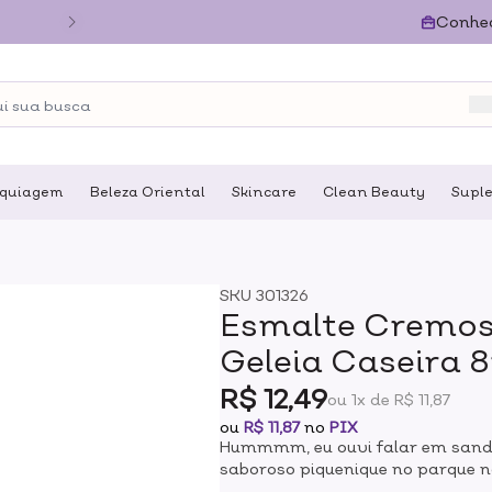
Conhe
quiagem
Beleza Oriental
Skincare
Clean Beauty
Supl
SKU
301326
Esmalte Cremos
Geleia Caseira 
R$ 12,49
ou 1x de R$ 11,87
ou
R$ 11,87
no
PIX
Hummmm, eu ouvi falar em sandu
saboroso piquenique no parque 
delicie com o tom de vermelho r