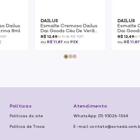
DAILUS
DAILUS
o Dailus
Esmalte Cremoso Dailus
Esmalte 
arina 8ml
Dai Goods Céu De Verão
Dai Good
8ml
R$ 12,49
R$ 12,49
1,87
ou 1x de R$ 11,87
ou 
X
ou
R$ 11,87
no
PIX
ou
R$ 11,87
Políticas
Atendimento
Políticas do site
WhatsApp: (11) 93026-1564
Política de Troca
E-mail: contato@soneda.com.