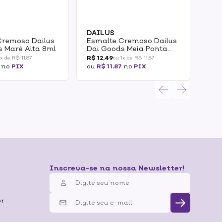
DAILUS
DA
Cremoso Dailus
Esmalte Cremoso Dailus
Esm
s Maré Alta 8ml
Dai Goods Meia Ponta
Dai
8ml
8m
R$ 12,49
R$ 1
1x de R$ 11,87
ou 1x de R$ 11,87
no
PIX
ou
R$ 11,87
no
PIX
ou
R
Inscreva-se na nossa Newsletter!
br