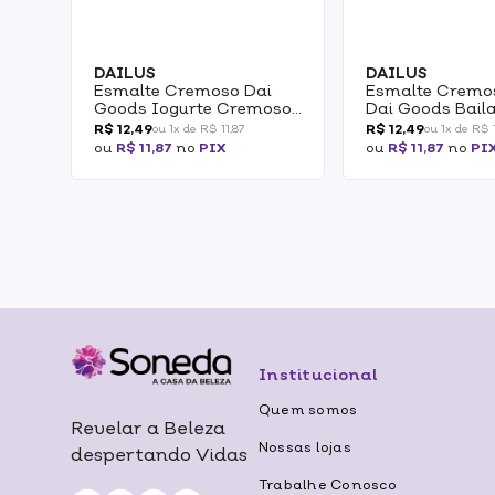
DAILUS
DAILUS
Esmalte Cremoso Dai
Esmalte Cremos
Goods Iogurte Cremoso
Dai Goods Bail
8ml
R$ 12,49
R$ 12,49
ou 1x de R$ 11,87
ou 1x de R$ 1
ou
R$ 11,87
no
PIX
ou
R$ 11,87
no
PI
Institucional
Quem somos
Revelar a Beleza
Nossas lojas
despertando Vidas
Trabalhe Conosco