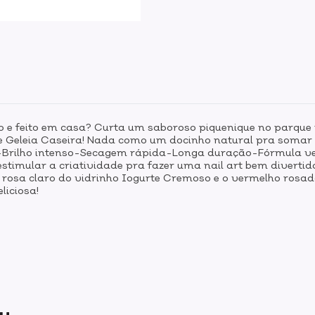
o e feito em casa? Curta um saboroso piquenique no parqu
e Geleia Caseira! Nada como um docinho natural pra somar a
rilho intenso-Secagem rápida-Longa duração-Fórmula veg
 estimular a criatividade pra fazer uma nail art bem diverti
osa claro do vidrinho Iogurte Cremoso e o vermelho rosado
iciosa!
ou