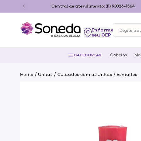
ão Paulo
Central de atendimento:
(11) 93026-1564
seu CEP
CATEGORIAS
Cabelos
Ma
/
/
/
Home
Unhas
Cuidados com as Unhas
Esmaltes