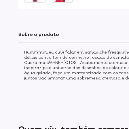
Sobre o produto
Hummmm, eu ouvi falar em sanduíche fresquinh
delicie com o tom de vermelho rosado do esmalt
Quero mais!BENEFÍCIOS:-Acabamento cremoso-B
inspirar pelo universo dos desenhos de colorir e
água gelada, faça um marmorizado com os tons r
juntos vão lembrar uma sobremesa cremosa e del
Quem viu, também compr