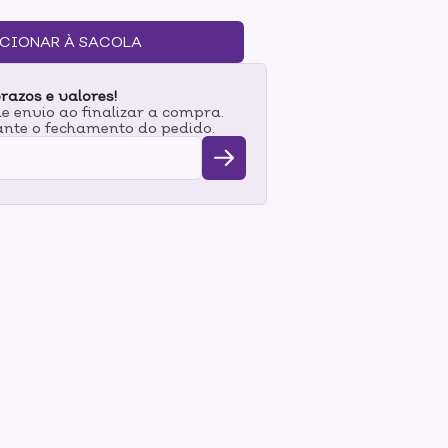
tantos quitutes gostosos desse banquete, né?
ento cremoso-Brilho intenso-Secagem
CIONAR À SACOLA
egana e cruelty-freeMODO DE USO:Que tal se
os de colorir e estimular a criatividade pra
razos e valores!
 e que traduz esse esmalte? Com a ajuda de
 envio ao finalizar a compra.
o com os tons rosa claro do vidrinho Iogurte
nte o fechamento do pedido.
Geleia Caseira! As formas abstratas deles
a cremosa e deliciosa!