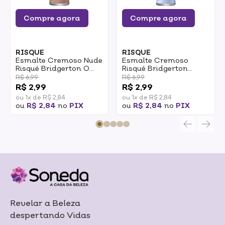
Compre agora
Compre agora
RISQUE
RISQUE
Esmalte Cremoso Nude
Esmalte Cremoso
Risqué Bridgerton O
Risqué Bridgerton
Mais Cobiçado 8ml
Infiltrada No Baile 8ml
R$ 6,99
R$ 6,99
R$ 2,99
R$ 2,99
ou 1x de R$ 2,84
ou 1x de R$ 2,84
ou
R$ 2,84
no
PIX
ou
R$ 2,84
no
PIX
Revelar a Beleza
despertando Vidas