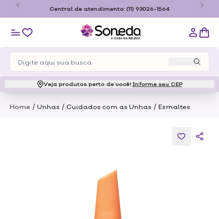
o
Central de atendimento:
(11) 93026-1564
Veja produtos perto de você!
Informe seu CEP
/
/
/
Home
Unhas
Cuidados com as Unhas
Esmaltes