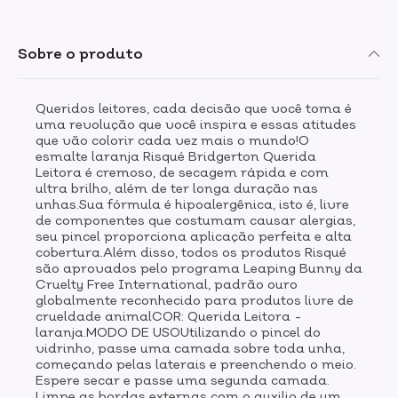
Sobre o produto
Queridos leitores, cada decisão que você toma é
uma revolução que você inspira e essas atitudes
que vão colorir cada vez mais o mundo!O
esmalte laranja Risqué Bridgerton Querida
Leitora é cremoso, de secagem rápida e com
ultra brilho, além de ter longa duração nas
unhas.Sua fórmula é hipoalergênica, isto é, livre
de componentes que costumam causar alergias,
seu pincel proporciona aplicação perfeita e alta
cobertura.Além disso, todos os produtos Risqué
são aprovados pelo programa Leaping Bunny da
Cruelty Free International, padrão ouro
globalmente reconhecido para produtos livre de
crueldade animalCOR: Querida Leitora -
laranja.MODO DE USOUtilizando o pincel do
vidrinho, passe uma camada sobre toda unha,
começando pelas laterais e preenchendo o meio.
Espere secar e passe uma segunda camada.
Limpe as bordas externas com o auxilio de um