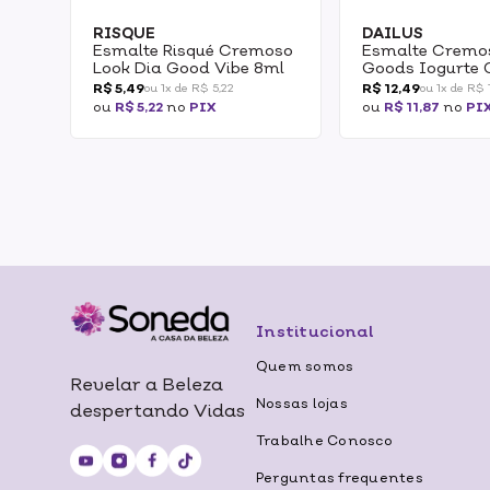
RISQUE
DAILUS
Esmalte Risqué Cremoso
Esmalte Cremo
Look Dia Good Vibe 8ml
Goods Iogurte
8ml
R$ 5,49
R$ 12,49
ou 1x de R$ 5,22
ou 1x de R$ 1
ou
R$ 5,22
no
PIX
ou
R$ 11,87
no
PI
Institucional
Quem somos
Revelar a Beleza
Nossas lojas
despertando Vidas
Trabalhe Conosco
Perguntas frequentes