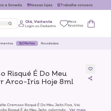
ca a Soneda
Nossas lojas
Trabalhe conosco
Olá, Visitante
Meus
favoritos
Login ou Cadastro
ementos
Ofertas
Novidades
o Risqué É Do Meu
er Arco-Iris Hoje 8ml
lte Cremoso Risqué É Do Meu Jeito Fica, Vai
ção Risqué É do Meu Jeito, colorindo com
...
Ver mais