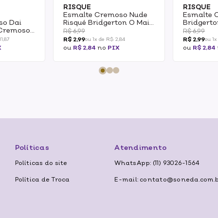
RISQUE
RISQUE
Esmalte Cremoso Nude
Esmalte 
so Dai
Risqué Bridgerton O Mais
Bridgerto
 Cremoso
Cobiçado 8ml
Baile 8ml
R$ 6,99
R$ 6,99
R$ 2,99
R$ 2,99
1,87
ou 1x de R$ 2,84
ou 1x
X
ou
R$ 2,84
no
PIX
ou
R$ 2,84
Políticas
Atendimento
Políticas do site
WhatsApp: (11) 93026-1564
Política de Troca
E-mail: contato@soneda.com.