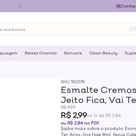
Conhe
quiagem
Beleza Oriental
Skincare
Clean Beauty
Supl
SKU
182378
Esmalte Cremos
Jeito Fica, Vai T
R$ 7,99
R$ 2,99
ou 1x de R$ 2,84
ou
R$ 2,84
no
PIX
Saiba mais sobre o produto: Esma
Ter Arco-Iris Hoje 8ml Nova Cole