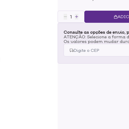
personalidade.O esmalte roxo Risq
secagem rápida e com ultra brilh
fórmula é hipoalergênica, isto é
ADIC
alergias, seu pincel proporciona 
divertir e trazer a sua personali
Consulte as opções de envio, p
ATENÇÃO: Selecione a forma de
Os valores podem mudar dura