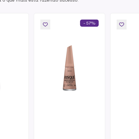
- 57%