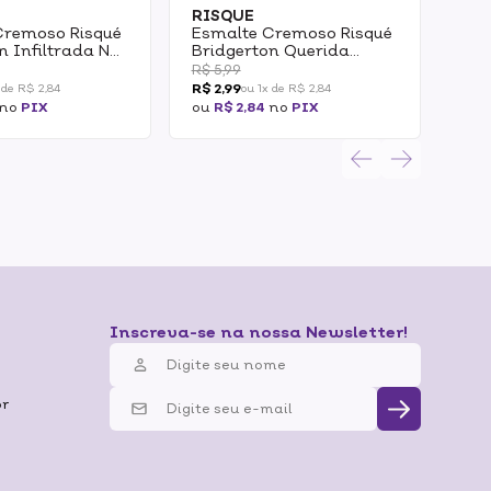
RISQUE
RI
Cremoso Risqué
Esmalte Cremoso Risqué
Esm
n Infiltrada No
Bridgerton Querida
Dia
Leitora 8ml
Jar
R$ 5,99
R$ 1
Que
R$ 2,99
R$ 2
 de R$ 2,84
ou 1x de R$ 2,84
no
PIX
ou
R$ 2,84
no
PIX
ou
R
Inscreva-se na nossa Newsletter!
br