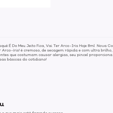
qué É Do Meu Jeito Fica, Vai Ter Arco-Iris Hoje 8ml Nova Co
r Arco-íris! é cremoso, de secagem rápida e com ultra brilho
nentes que costumam causar alergias, seu pincel proporciona 
sas básicas do cotidiano!
ou
 o que mais está fazendo sucesso.