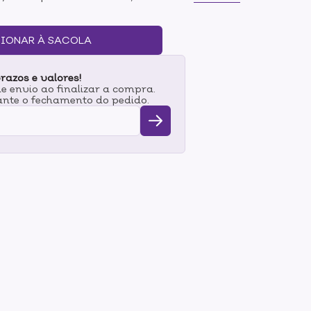
ué Fica, Vai Ter Arco-íris! é cremoso, de
o, além de ter longa duração nas unhas. Sua
, livre de componentes que costumam causar
IONAR À SACOLA
aplicação perfeita e alta cobertura. Venha se
dade para as coisas básicas do cotidiano!
razos e valores!
 envio ao finalizar a compra.
nte o fechamento do pedido.