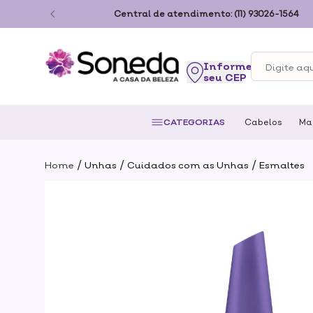
ão Paulo
Central de atendimento:
(11) 93026-1564
seu CEP
CATEGORIAS
Cabelos
Ma
/
/
/
Home
Unhas
Cuidados com as Unhas
Esmaltes