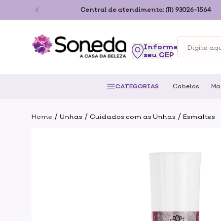
ão Paulo
Central de atendimento:
(11) 93026-1564
seu CEP
CATEGORIAS
Cabelos
Ma
/
/
/
Home
Unhas
Cuidados com as Unhas
Esmaltes