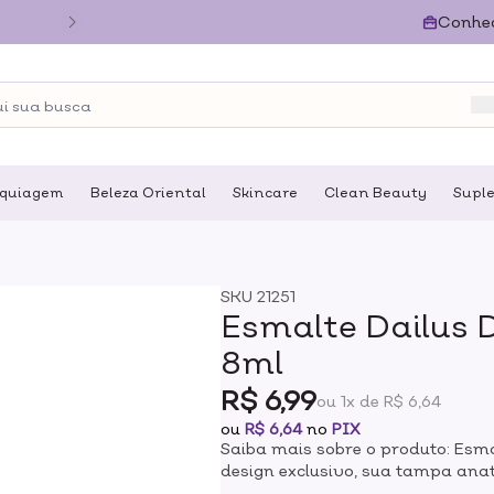
Conhe
quiagem
Beleza Oriental
Skincare
Clean Beauty
Supl
SKU
21251
Esmalte Dailus 
8ml
R$ 6,99
ou 1x de R$ 6,64
ou
R$ 6,64
no
PIX
Saiba mais sobre o produto: Esm
design exclusivo, sua tampa anat
desenvolvido com cerdas mais c