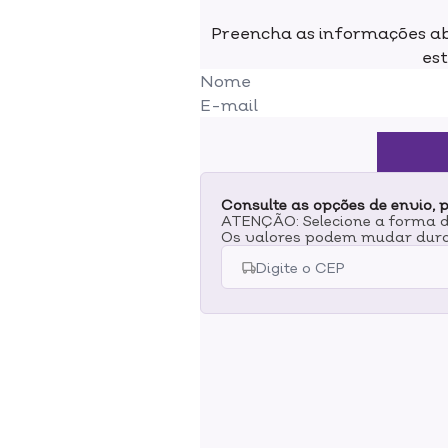
aplicação e resultado surpreen
Preencha as informações ab
camada de base incolor para res
est
com o pincel e retire o excesso. P
laterais. Limpe o excesso com u
achar necessário.
Consulte as opções de envio, p
ATENÇÃO: Selecione a forma de
Os valores podem mudar dura