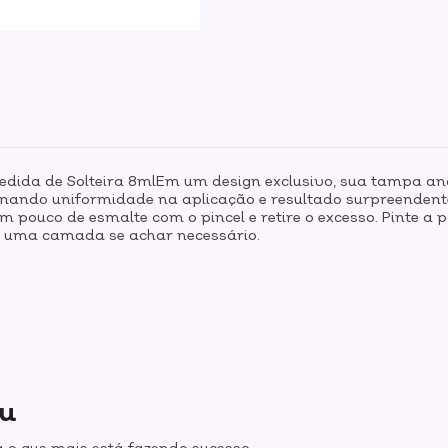
edida de Solteira 8mlEm um design exclusivo, sua tampa ana
ionando uniformidade na aplicação e resultado surpreende
 pouco de esmalte com o pincel e retire o excesso. Pinte a pa
is uma camada se achar necessário.
ou
 o que mais está fazendo sucesso.