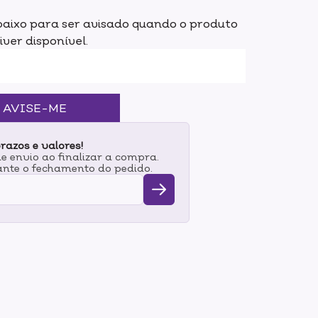
dente.Modo de uso:Prepare a unha com uma
aixo para ser avisado quando o produto
ultado uniforme. Pegue um pouco de esmalte
iver disponível.
inte a partir do centro e depois complete as
m palitinho e aplique mais uma camada se
AVISE-ME
razos e valores!
 envio ao finalizar a compra.
nte o fechamento do pedido.