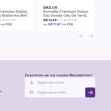
DAILUS
DA
Cremoso Dailus
Esmalte Cremoso Dailus
Esm
 Bailarina 8ml
Dai Goods Céu De Verão
Dai
8ml
Cas
R$ 12,49
R$ 1
1x de R$ 11,87
ou 1x de R$ 11,87
no
PIX
ou
R$ 11,87
no
PIX
ou
R
Inscreva-se na nossa Newsletter!
br