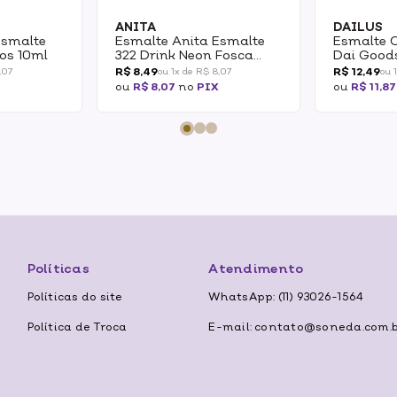
ANITA
DAILUS
Esmalte
Esmalte Anita Esmalte
Esmalte 
os 10ml
322 Drink Neon Fosca
Dai Goods
10ml
R$ 8,49
R$ 12,49
,07
ou 1x de R$ 8,07
ou 
ou
R$ 8,07
no
PIX
ou
R$ 11,87
Políticas
Atendimento
Políticas do site
WhatsApp: (11) 93026-1564
Política de Troca
E-mail: contato@soneda.com.