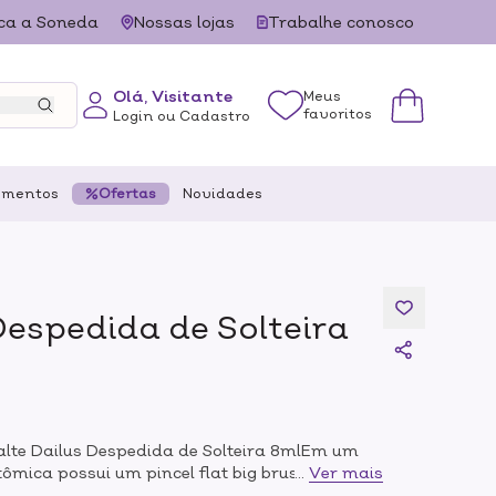
ca a Soneda
Nossas lojas
Trabalhe conosco
Olá, Visitante
Meus
favoritos
Login ou Cadastro
ementos
Ofertas
Novidades
Despedida de Solteira
alte Dailus Despedida de Solteira 8mlEm um
ômica possui um pincel flat big brush,
...
Ver mais
heias, proporcionando uniformidade na