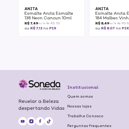
ANITA
ANITA
Esmalte Anita Esmalte
Esmalte Anita 
138 Neon Cancun 10ml
184 Malbec Vinh
R$ 7,49
R$ 8,49
ou 1x de R$ 7,12
ou 1x de R$ 8
ou
R$ 7,12
no
PIX
ou
R$ 8,07
no
PIX
Institucional
Quem somos
Revelar a Beleza
Nossas lojas
despertando Vidas
Trabalhe Conosco
Perguntas frequentes