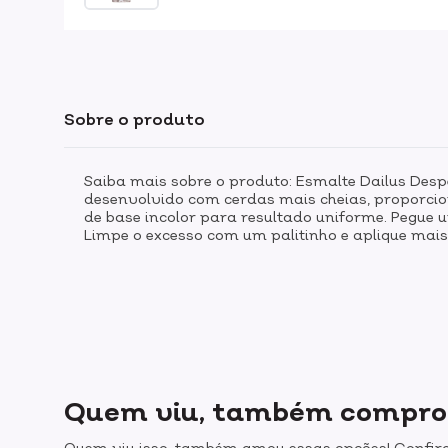
Sobre o produto
Saiba mais sobre o produto: Esmalte Dailus Desp
desenvolvido com cerdas mais cheias, proporc
de base incolor para resultado uniforme. Pegue um
Limpe o excesso com um palitinho e aplique ma
Quem viu, também compr
Quem viu isso, também amou essas opções! Confira