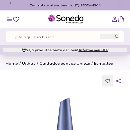
o
Central de atendimento:
(11) 93026-1564
Veja produtos perto de você!
Informe seu CEP
/
/
/
Home
Unhas
Cuidados com as Unhas
Esmaltes