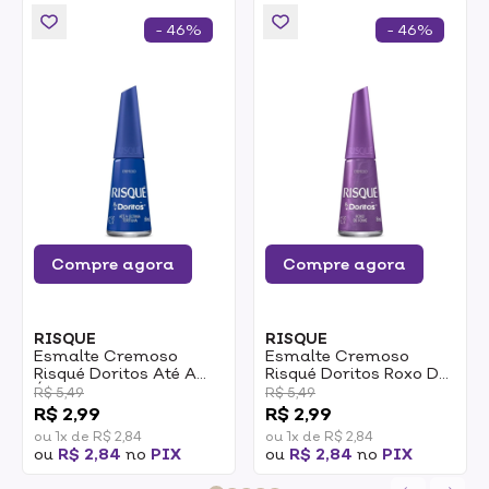
- 46%
- 46%
Compre agora
Compre agora
RISQUE
RISQUE
Esmalte Cremoso
Esmalte Cremoso
Risqué Doritos Até A
Risqué Doritos Roxo De
Última Tortilha 8ml
Fome 8ml
R$ 5,49
R$ 5,49
R$ 2,99
R$ 2,99
ou 1x de R$ 2,84
ou 1x de R$ 2,84
ou
R$ 2,84
no
PIX
ou
R$ 2,84
no
PIX