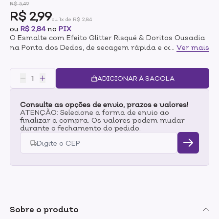
R$ 5,49
R$ 2,99
ou 1x de R$ 2,84
ou
R$ 2,84
no
PIX
O Esmalte com Efeito Glitter Risqué & Doritos Ousadia
na Ponta dos Dedos, de secagem rápida e com Ultra
...
Ver mais
Brilho, além de ter longa duração nas unhas. Sua
fórmula é hipoalergênica, isto é, livre de componentes
que costumam causar alergias, seu pincel proporciona
ADICIONAR À SACOLA
aplicação perfeita e alta cobertura. Além disso, todos
os produtos Risqué são aprovados pelo programa
Consulte as opções de envio, prazos e valores!
Leaping Bunny da Cruelty Free International, padrão
ATENÇÃO: Selecione a forma de envio ao
ouro globalmente reconhecido para produtos livre de
finalizar a compra. Os valores podem mudar
crueldade animal. Inspire-se, contagie e impacte.
durante o fechamento do pedido.
Sobre o produto