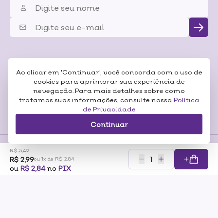
Ao clicar em 'Continuar', você concorda com o uso de
cookies para aprimorar sua experiência de
nevegação. Para mais detalhes sobre como
tratamos suas informações, consulte nossa
Política
de Privacidade
Continuar
R$ 5,49
R$ 2,99
Formas de
ou 1x de R$ 2,84
Pagamentos
Certificados
ou
R$ 2,84
no
PIX
RAZÃO SOCIAL: SONEDA A CASA DA BELEZA LTDA CNP:07.116.306/0001-57
ENDEREÇO: RUA PERO NETO, 89 – VILA DA SAÚDE – SÃO PAULO/SP – CEP 04053-000
© 2025 LOJA SONEDA – A CASA DA BELEZA. TODOS OS DIREITOS RESERVADOS.