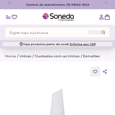
o
Central de atendimento:
(11) 93026-1564
Veja produtos perto de você!
Informe seu CEP
/
/
/
Home
Unhas
Cuidados com as Unhas
Esmaltes