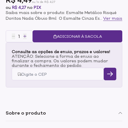
R$ 4,49
ou 1x de R$ 4,27
ou
R$ 4,27
no
PIX
Saiba mais sobre o produto: Esmalte Metálico Risqué
Doritos Nada Óbvio 8ml O Esmalte Cinza Escuro
...
Ver mais
Metálico Risqué & Doritos, que como o próprio nome
diz, não é Nada Óbvio, tem acabamento Metálico, de
secagem rápida e com Ultra Brilho, além de ter longa
ADICIONAR À SACOLA
duração nas unhas. Sua fórmula é hipoalergênica, isto
é, livre de componentes que costumam causar
Consulte as opções de envio, prazos e valores!
alergias, seu pincel proporciona aplicação perfeita e
ATENÇÃO: Selecione a forma de envio ao
alta cobertura. Além disso, todos os produtos Risqué
finalizar a compra. Os valores podem mudar
são aprovados pelo programa Leaping Bunny da
durante o fechamento do pedido.
Cruelty Free International, padrão ouro globalmente
reconhecido para produtos livre de crueldade animal.
Inspire-se, contagie e impacte.
Sobre o produto