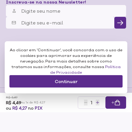
Inscreva-se na nossa Newsletter!
Ao clicar em 'Continuar', você concorda com o uso de
cookies para aprimorar sua experiência de
nevegação. Para mais detalhes sobre como
tratamos suas informações, consulte nossa
Política
de Privacidade
Continuar
R$ 5,49
R$ 4,49
Formas de
ou 1x de R$ 4,27
Pagamentos
Certificados
ou
R$ 4,27
no
PIX
RAZÃO SOCIAL: SONEDA A CASA DA BELEZA LTDA CNP:07.116.306/0001-57