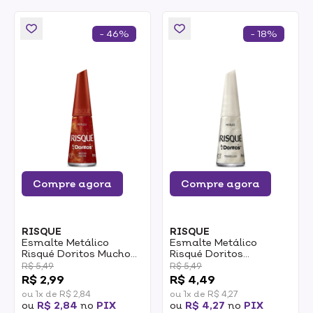
- 46%
- 18%
Compre agora
Compre agora
RISQUE
RISQUE
Esmalte Metálico
Esmalte Metálico
Risqué Doritos Mucho
Risqué Doritos
Nacho 8ml
Triangulum 8ml
R$ 5,49
R$ 5,49
R$ 2,99
R$ 4,49
ou 1x de R$ 2,84
ou 1x de R$ 4,27
ou
R$ 2,84
no
PIX
ou
R$ 4,27
no
PIX