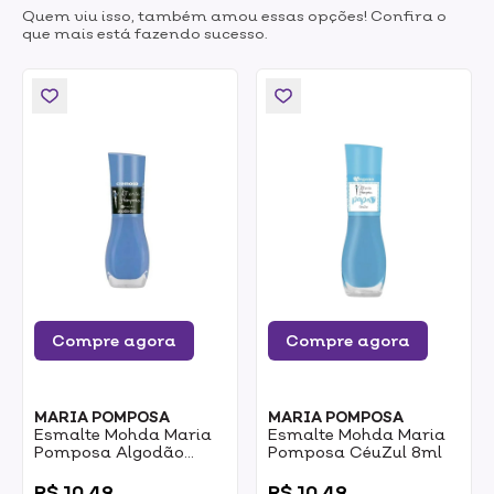
Quem viu isso, também amou essas opções! Confira o
que mais está fazendo sucesso.
Compre agora
Compre agora
MARIA POMPOSA
MARIA POMPOSA
Esmalte Mohda Maria
Esmalte Mohda Maria
Pomposa Algodão
Pomposa CéuZul 8ml
Doce 8,5ml
0
0
R$ 10,49
R$ 10,49