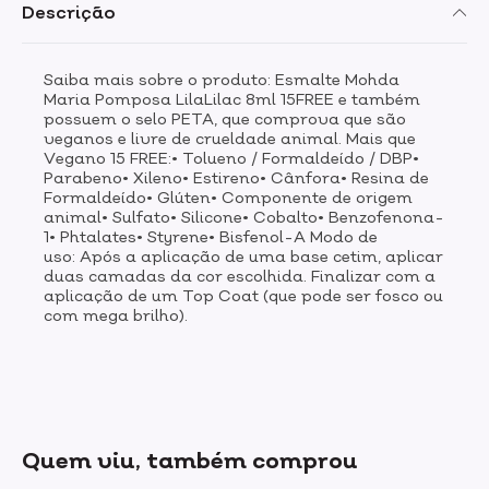
Descrição
Saiba mais sobre o produto: Esmalte Mohda
Maria Pomposa LilaLilac 8ml 15FREE e também
possuem o selo PETA, que comprova que são
veganos e livre de crueldade animal. Mais que
Vegano 15 FREE:• Tolueno / Formaldeído / DBP•
Parabeno• Xileno• Estireno• Cânfora• Resina de
Formaldeído• Glúten• Componente de origem
animal• Sulfato• Silicone• Cobalto• Benzofenona-
1• Phtalates• Styrene• Bisfenol-A Modo de
uso: Após a aplicação de uma base cetim, aplicar
duas camadas da cor escolhida. Finalizar com a
aplicação de um Top Coat (que pode ser fosco ou
com mega brilho).
Quem viu, também comprou