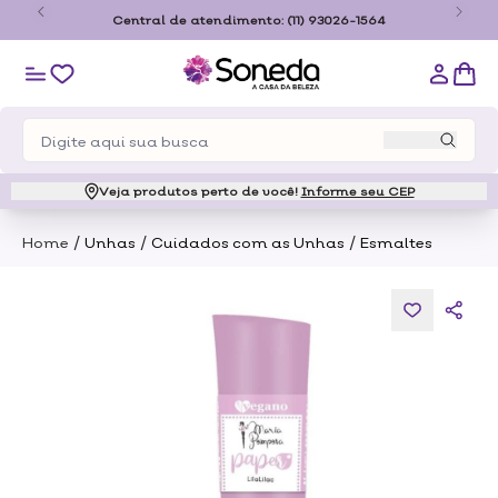
o
Central de atendimento:
(11) 93026-1564
Veja produtos perto de você!
Informe seu CEP
/
/
/
Home
Unhas
Cuidados com as Unhas
Esmaltes