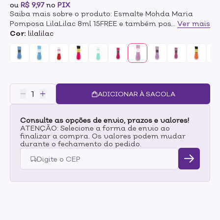
ou
R$ 9,97
no
PIX
Saiba mais sobre o produto: Esmalte Mohda Maria
Pomposa LilaLilac 8ml 15FREE e também possuem o
...
Ver mais
selo PETA, que comprova que são veganos e livre de
Cor:
lilalilac
crueldade animal. Mais que Vegano 15 FREE:• Tolueno /
Formaldeído / DBP• Parabeno• Xileno• Estireno•
Cânfora• Resina de Formaldeído• Glúten•
Componente de origem animal• Sulfato• Silicone•
Cobalto• Benzofenona-1• Phtalates• Styrene• Bisfenol-
A Modo de uso: Após a aplicação de uma base cetim,
ADICIONAR À SACOLA
aplicar duas camadas da cor escolhida. Finalizar com
a aplicação de um Top Coat (que pode ser fosco ou
Consulte as opções de envio, prazos e valores!
com mega brilho).
ATENÇÃO: Selecione a forma de envio ao
finalizar a compra. Os valores podem mudar
durante o fechamento do pedido.