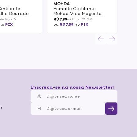
MOHDA
MO
intilante
Esmalte Cintilante
Esm
ilho Dourado
Mohda Viva Magenta
Moh
8,5ml
8,5
R$ 7,99
R$ 7
 de R$ 7,59
ou 1x de R$ 7,59
no
PIX
ou
R$ 7,59
no
PIX
ou
R
Inscreva-se na nossa Newsletter!
br