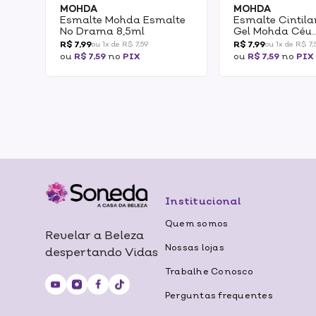
MOHDA
MOHDA
Esmalte Mohda Esmalte
Esmalte Cintila
No Drama 8,5ml
Gel Mohda Céu
Iluminado 8,5m
R$ 7,99
R$ 7,99
ou 1x de R$ 7,59
ou 1x de R$ 7,
ou
R$ 7,59
no
PIX
ou
R$ 7,59
no
PIX
Institucional
Quem somos
Revelar a Beleza
Nossas lojas
despertando Vidas
Trabalhe Conosco
Perguntas frequentes