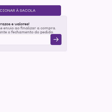
 desde a preparação da unha para a
 sua manicure.
CIONAR À SACOLA
razos e valores!
 envio ao finalizar a compra.
nte o fechamento do pedido.