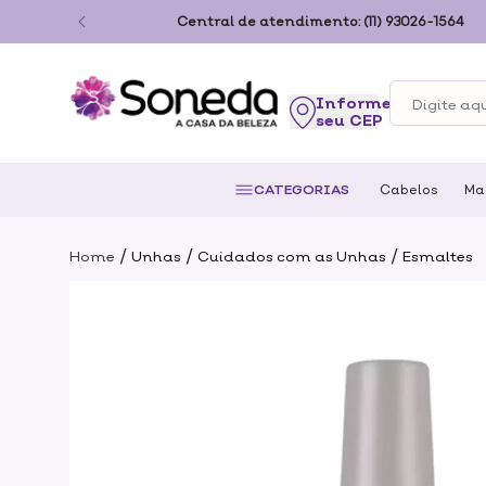
ão Paulo
Central de atendimento:
(11) 93026-1564
seu CEP
CATEGORIAS
Cabelos
Ma
/
/
/
Home
Unhas
Cuidados com as Unhas
Esmaltes