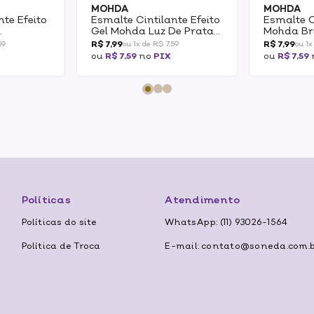
MOHDA
MOHDA
nte Efeito
Esmalte Cintilante Efeito
Esmalte C
Gel Mohda Luz De Prata
Mohda Br
l
8,5ml
8,5ml
R$ 7,99
R$ 7,99
59
ou 1x de R$ 7,59
ou 1x
ou
R$ 7,59
no
PIX
ou
R$ 7,59
Políticas
Atendimento
Políticas do site
WhatsApp: (11) 93026-1564
Política de Troca
E-mail: contato@soneda.com.