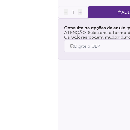
oferecendo tratamento contínuo
esmaltação, até a finalização de
ADI
Consulte as opções de envio, p
ATENÇÃO: Selecione a forma de
Os valores podem mudar dura