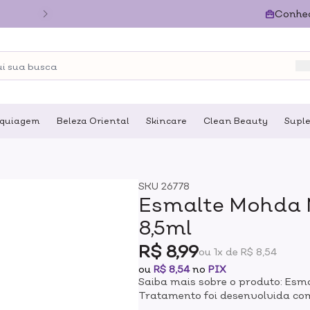
Conhe
quiagem
Beleza Oriental
Skincare
Clean Beauty
Supl
SKU
26778
Esmalte Mohda 
8,5ml
R$ 8,99
ou 1x de R$ 8,54
ou
R$ 8,54
no
PIX
Saiba mais sobre o produto: Esm
Tratamento foi desenvolvida co
fórmula diversos nutrientes que 