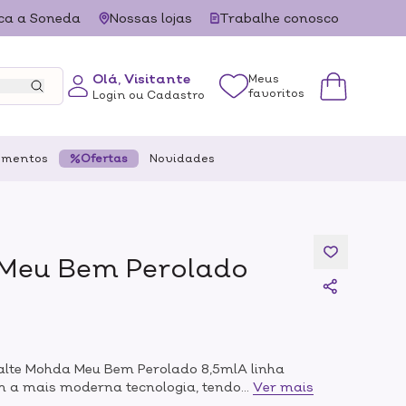
ca a Soneda
Nossas lojas
Trabalhe conosco
Olá, Visitante
Meus
favoritos
Login ou Cadastro
ementos
Ofertas
Novidades
Meu Bem Perolado
alte Mohda Meu Bem Perolado 8,5mlA linha
m a mais moderna tecnologia, tendo em sua
...
Ver mais
devolvem às unhas a beleza e a naturalidade