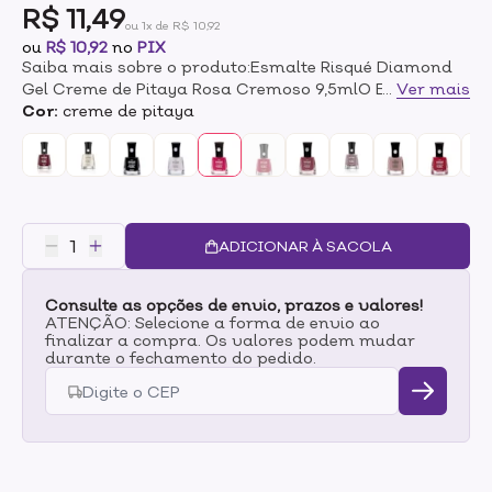
R$ 11,49
ou 1x de R$ 10,92
ou
R$ 10,92
no
PIX
Saiba mais sobre o produto:Esmalte Risqué Diamond
Gel Creme de Pitaya Rosa Cremoso 9,5mlO Esmalte
...
Ver mais
Risqué Diamond Gel Creme de Pitaya tem a tonalidade
Cor:
creme de pitaya
rosa, possui alto brilho e durabilidade. O pincel contém
800 cerdas o que aumenta a cobertura e precisão na
aplicação do esmalte. Sua fórmula hipoalergênica é
livre de substâncias que causam alergia. Para
garantir o efeito gel, após a aplicação do esmalte com
cor (Passo 1), passe o Top Coat Fixador Diamond Gel
ADICIONAR À SACOLA
Risqué (Passo 2), que foi criado especialmente para
proporcionar a durabilidade e alto brilho. Você bonita
Consulte as opções de envio, prazos e valores!
por mais tempo!
ATENÇÃO: Selecione a forma de envio ao
finalizar a compra. Os valores podem mudar
durante o fechamento do pedido.