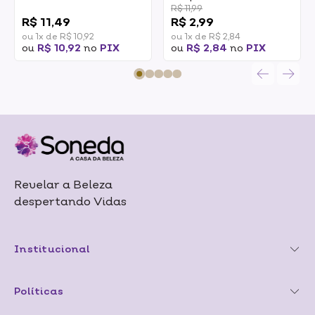
Meu Jardim Mágico
Rosa Cremoso 9,5ml
0
R$ 11,99
Vejo Flores Em Mim
R$ 11,49
R$ 2,99
9,5ml
ou 1x de R$ 10,92
ou 1x de R$ 2,84
ou
R$ 10,92
no
PIX
ou
R$ 2,84
no
PIX
Revelar a Beleza
despertando Vidas
Institucional
Políticas