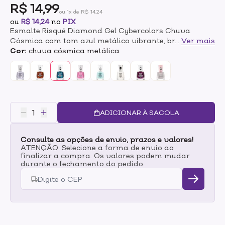
R$ 14,99
ou 1x de R$ 14,24
ou
R$ 14,24
no
PIX
Esmalte Risqué Diamond Gel Cybercolors Chuva
Cósmica com tom azul metálico vibrante, brilho
...
Ver mais
intenso, secagem rápida e longa duração.
Cor:
chuva cósmica metálica
ADICIONAR À SACOLA
Consulte as opções de envio, prazos e valores!
ATENÇÃO: Selecione a forma de envio ao
finalizar a compra. Os valores podem mudar
durante o fechamento do pedido.