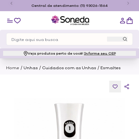
o
Central de atendimento:
(11) 93026-1564
Veja produtos perto de você!
Informe seu CEP
/
/
/
Home
Unhas
Cuidados com as Unhas
Esmaltes