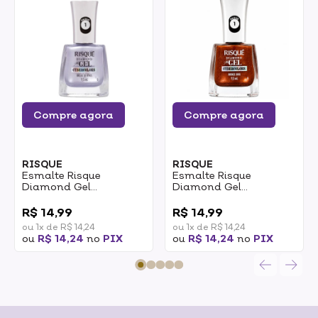
Compre agora
Compre agora
RISQUE
RISQUE
Esmalte Risque
Esmalte Risque
Diamond Gel
Diamond Gel
Cybercolors Brilho De
Cybercolors Bronze
0
0
Vênus 9,5ml
3000 9,5ml
R$ 14,99
R$ 14,99
ou 1x de R$ 14,24
ou 1x de R$ 14,24
ou
R$ 14,24
no
PIX
ou
R$ 14,24
no
PIX